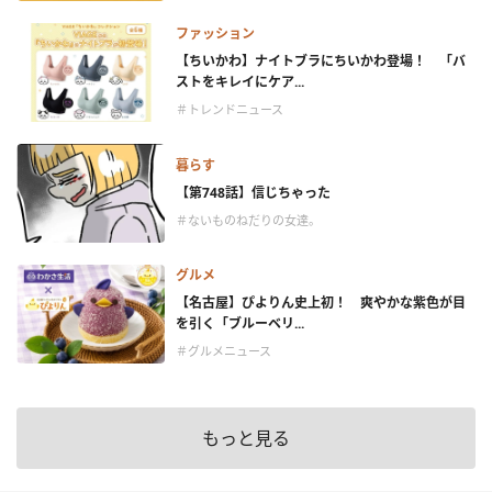
ファッション
【ちいかわ】ナイトブラにちいかわ登場！ 「バ
ストをキレイにケア...
＃トレンドニュース
暮らす
【第748話】信じちゃった
＃ないものねだりの女達。
グルメ
【名古屋】ぴよりん史上初！ 爽やかな紫色が目
を引く「ブルーベリ...
＃グルメニュース
もっと見る