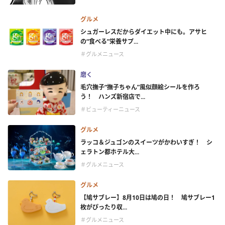
グルメ
シュガーレスだからダイエット中にも。アサヒ
の“食べる”栄養サプ...
＃グルメニュース
磨く
毛穴撫子“撫子ちゃん”風似顔絵シールを作ろ
う！ ハンズ新宿店で...
＃ビューティーニュース
グルメ
ラッコ＆ジュゴンのスイーツがかわいすぎ！ シ
ェラトン都ホテル大...
＃グルメニュース
グルメ
【鳩サブレー】8月10日は鳩の日！ 鳩サブレー1
枚がぴったり収...
＃グルメニュース