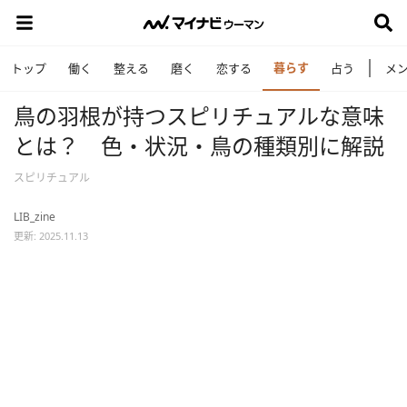
暮らす
トップ
働く
整える
磨く
恋する
占う
メ
鳥の羽根が持つスピリチュアルな意味
とは？ 色・状況・鳥の種類別に解説
スピリチュアル
LIB_zine
更新: 2025.11.13