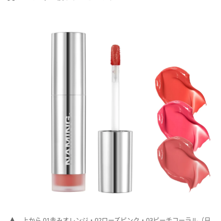
上から 01赤みオレンジ・02ローズピンク・03ピーチコーラル（日