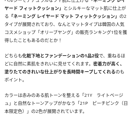
ヘルシーでナチュラルなツヤ肌に仕上げる
「ネーミング レイ
ヤード フィットクッション」
とシルキーなマット肌に仕上が
る
「ネーミング レイヤード マット フィットクッション」
の2
タイプが展開されており、なんとマットタイプは韓国の人気
コスメショップ「オリーブヤング」の販売ランキング1位を獲
得したこともあるのだとか！
どちらも
化粧下地とファンデーションの1品2役
で、重ねるほ
どに自然に素肌をきれいに見せてくれます。
密着力が高く、
塗りたてのきれいな仕上がりを長時間キープしてくれる
のも
ポイント。
カラーは赤みのある肌トーンを整える「21Y ライトベージ
ュ」と自然なトーンアップがかなう「21P ピーチピンク（日
本限定色）」の2色が展開されています。