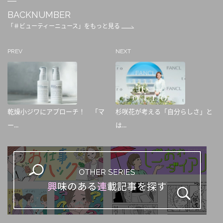
BACKNUMBER
「＃ビューティーニュース」をもっと見る
PREV
NEXT
乾燥小ジワにアプローチ！ 「マ
杉咲花が考える「自分らしさ」と
ー...
は...