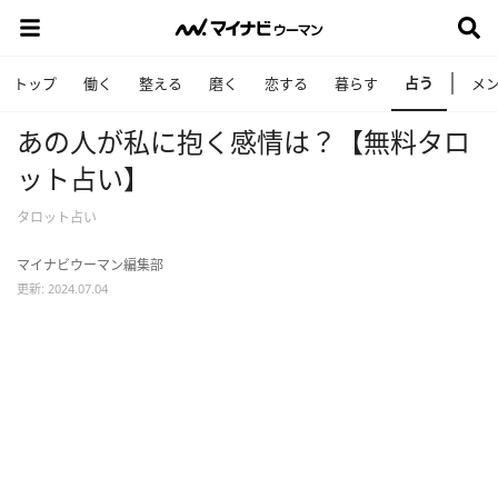
占う
トップ
働く
整える
磨く
恋する
暮らす
メ
あの人が私に抱く感情は？【無料タロ
ット占い】
タロット占い
マイナビウーマン編集部
更新: 2024.07.04