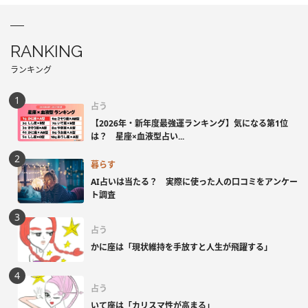
RANKING
ランキング
占う
【2026年・新年度最強運ランキング】気になる第1位
は？ 星座×血液型占い...
暮らす
AI占いは当たる？ 実際に使った人の口コミをアンケー
ト調査
占う
かに座は「現状維持を手放すと人生が飛躍する」
占う
いて座は「カリスマ性が高まる」