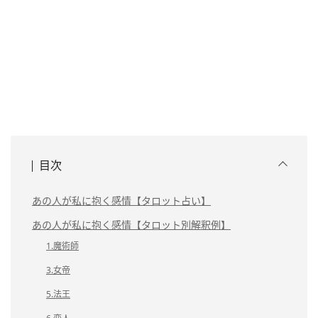
目次
あの人が私に抱く感情【タロット占い】
あの人が私に抱く感情【タロット別解釈例】
1.魔術師
3.女帝
5.法王