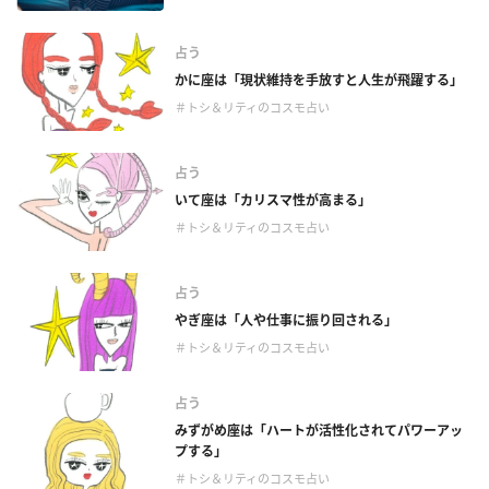
占う
かに座は「現状維持を手放すと人生が飛躍する」
＃トシ＆リティのコスモ占い
占う
いて座は「カリスマ性が高まる」
＃トシ＆リティのコスモ占い
占う
やぎ座は「人や仕事に振り回される」
＃トシ＆リティのコスモ占い
占う
みずがめ座は「ハートが活性化されてパワーアッ
プする」
＃トシ＆リティのコスモ占い