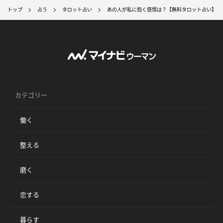
トップ
占う
タロット占い
あの人が私に抱く感情は？【無料タロット占い】
カテゴリー
働く
整える
磨く
恋する
暮らす