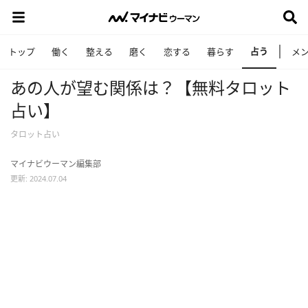
占う
トップ
働く
整える
磨く
恋する
暮らす
メ
あの人が望む関係は？【無料タロット
占い】
タロット占い
マイナビウーマン編集部
更新: 2024.07.04