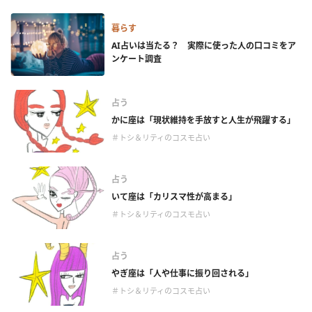
暮らす
AI占いは当たる？ 実際に使った人の口コミをア
ンケート調査
占う
かに座は「現状維持を手放すと人生が飛躍する」
＃トシ＆リティのコスモ占い
占う
いて座は「カリスマ性が高まる」
＃トシ＆リティのコスモ占い
占う
やぎ座は「人や仕事に振り回される」
＃トシ＆リティのコスモ占い