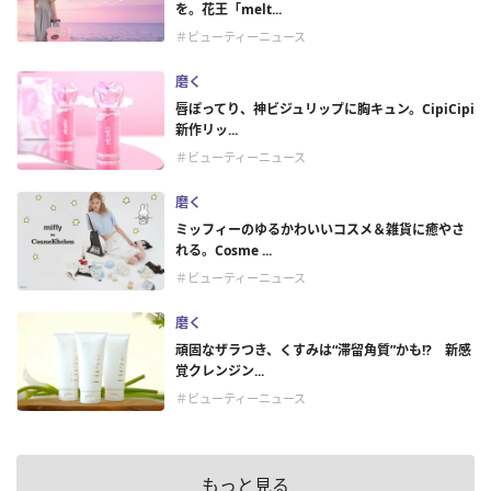
を。花王「melt...
＃ビューティーニュース
磨く
唇ぽってり、神ビジュリップに胸キュン。CipiCipi
新作リッ...
＃ビューティーニュース
磨く
ミッフィーのゆるかわいいコスメ＆雑貨に癒やさ
れる。Cosme ...
＃ビューティーニュース
磨く
頑固なザラつき、くすみは“滞留角質”かも!? 新感
覚クレンジン...
＃ビューティーニュース
もっと見る