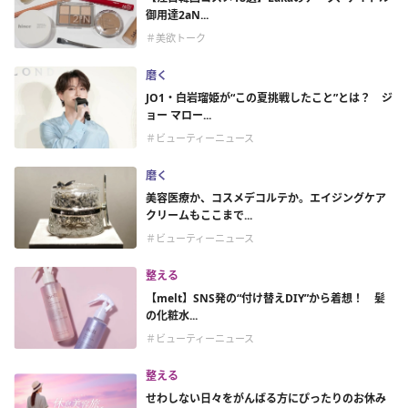
御用達2aN...
＃美欲トーク
磨く
JO1・白岩瑠姫が“この夏挑戦したこと”とは？ ジ
ョー マロー...
＃ビューティーニュース
磨く
美容医療か、コスメデコルテか。エイジングケア
クリームもここまで...
＃ビューティーニュース
整える
【melt】SNS発の“付け替えDIY”から着想！ 髪
の化粧水...
＃ビューティーニュース
整える
せわしない日々をがんばる方にぴったりのお休み