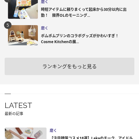
磨く
時短アイテムに頼りまくって起床から30分以内に出
勤！ 限界OLのモーニング...
磨く
ポムポムプリンのコラボグッズがかわいすぎ！
Cosme Kitchenの展...
ランキングをもっと見る
LATEST
最新の記事
磨く
【注目韓国コスメ18選】Lakaのチーク、アイドル