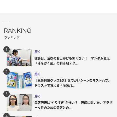
RANKING
ランキング
磨く
猛暑日、浴衣のお出かけも怖くない！ マンダム直伝
「汗をかく前」の制汗剤テク...
磨く
【猛暑対策グッズ3選】おでかけシーンのマストハブ。
ドラストで買える「冷感パ...
磨く
美容医療は“やりすぎ”が怖い？ 医師に聞いた、アラサ
ー女性のための美容との...