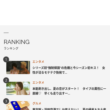
RANKING
ランキング
エンタメ
シリーズ初“強制帰国”の危機と今シーズン初キス！ 女
性が沼るモテテク勃発で...
エンタメ
本能剥き出し、夏の恋がスタート！ タイプの異性に一
直線♡ 早くも走り出す一...
グルメ
東京駅・羽田空港でしか買えない！ 夏の帰省＆お土産