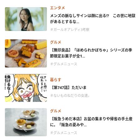
エンタメ
メンズの脈なしサインは顔に出る!? この世に地獄
があるとするな...
＃ガールオアレディ3考察
グルメ
【無印良品】「ほめられかぼちゃ」シリーズの季
節限定お菓子が全1...
＃グルメニュース
暮らす
【第747話】ただいま
＃ないものねだりの女達。
グルメ
【阪急うめだ本店】お盆の集まりや帰省の手土産
に。「阪急の夏みや...
＃グルメニュース