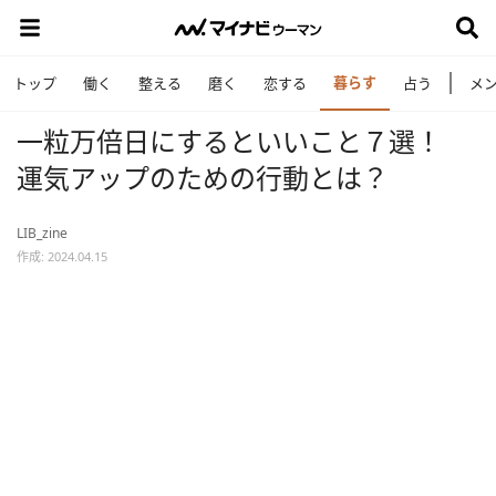
暮らす
トップ
働く
整える
磨く
恋する
占う
メ
一粒万倍日にするといいこと７選！
運気アップのための行動とは？
LIB_zine
作成: 2024.04.15