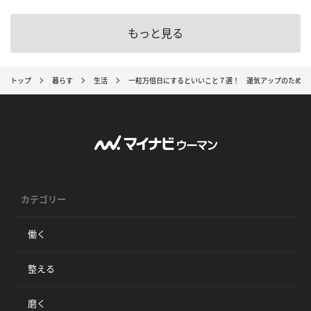
もっと見る
トップ
暮らす
生活
一粒万倍日にするといいこと７選！ 運気アップのための
カテゴリー
働く
整える
磨く