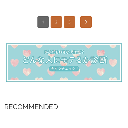
1
2
3
RECOMMENDED