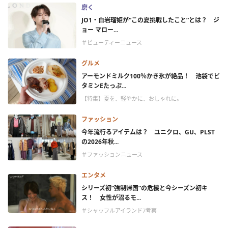
磨く
JO1・白岩瑠姫が“この夏挑戦したこと”とは？ ジ
ョー マロー...
＃ビューティーニュース
グルメ
アーモンドミルク100％かき氷が絶品！ 池袋でビ
タミンEたっぷ...
【特集】夏を、軽やかに、おしゃれに。
ファッション
今年流行るアイテムは？ ユニクロ、GU、PLST
の2026年秋...
＃ファッションニュース
エンタメ
シリーズ初“強制帰国”の危機と今シーズン初キ
ス！ 女性が沼るモ...
＃シャッフルアイランド7考察