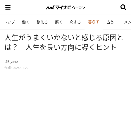
暮らす
トップ
働く
整える
磨く
恋する
占う
メ
人生がうまくいかないと感じる原因と
は？ 人生を良い方向に導くヒント
LIB_zine
作成: 2024.01.22