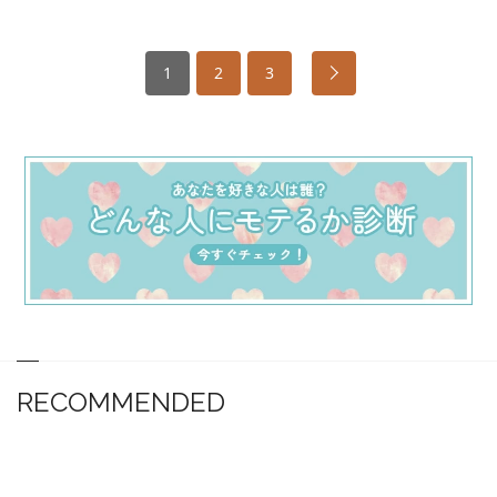
1
2
3
RECOMMENDED