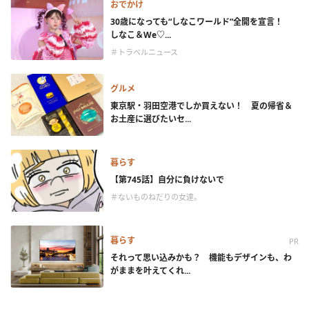
おでかけ
30歳になっても“しなこワールド”全開を宣言！
しなこ＆We♡...
＃トラベルニュース
グルメ
東京駅・羽田空港でしか買えない！ 夏の帰省＆
お土産に選びたいセ...
暮らす
【第745話】自分に負けないで
＃ないものねだりの女達。
暮らす
PR
それって思い込みかも？ 機能もデザインも、わ
がままを叶えてくれ...