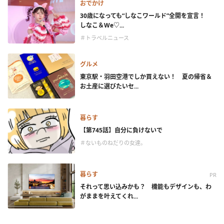
おでかけ
30歳になっても“しなこワールド”全開を宣言！
しなこ＆We♡...
＃トラベルニュース
グルメ
東京駅・羽田空港でしか買えない！ 夏の帰省＆
お土産に選びたいセ...
暮らす
【第745話】自分に負けないで
＃ないものねだりの女達。
暮らす
PR
それって思い込みかも？ 機能もデザインも、わ
がままを叶えてくれ...