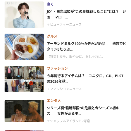
磨く
JO1・白岩瑠姫が“この夏挑戦したこと”とは？ ジ
ョー マロー...
＃ビューティーニュース
グルメ
アーモンドミルク100％かき氷が絶品！ 池袋でビ
タミンEたっぷ...
【特集】夏を、軽やかに、おしゃれに。
ファッション
今年流行るアイテムは？ ユニクロ、GU、PLST
の2026年秋...
＃ファッションニュース
エンタメ
シリーズ初“強制帰国”の危機と今シーズン初キ
ス！ 女性が沼るモ...
＃シャッフルアイランド7考察