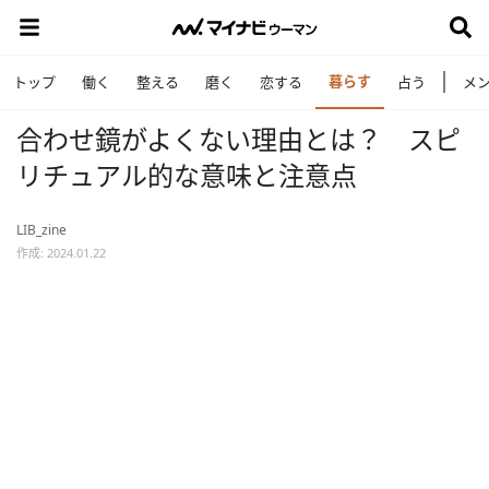
暮らす
トップ
働く
整える
磨く
恋する
占う
メ
合わせ鏡がよくない理由とは？ スピ
リチュアル的な意味と注意点
LIB_zine
作成: 2024.01.22