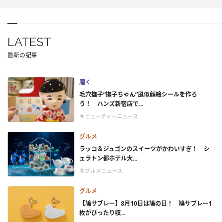
LATEST
最新の記事
磨く
毛穴撫子“撫子ちゃん”風似顔絵シールを作ろ
う！ ハンズ新宿店で...
＃ビューティーニュース
グルメ
ラッコ＆ジュゴンのスイーツがかわいすぎ！ シ
ェラトン都ホテル大...
＃グルメニュース
グルメ
【鳩サブレー】8月10日は鳩の日！ 鳩サブレー1
枚がぴったり収...