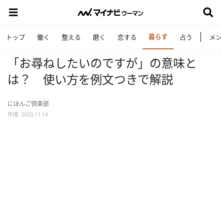
暮らす
トップ
働く
整える
磨く
恋する
占う
メ
「お尋ねしたいのですが」の意味と
は？ 使い方を例文つきで解説
にほんご倶楽部
作成: 2023.11.14