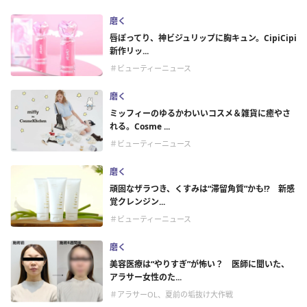
磨く
唇ぽってり、神ビジュリップに胸キュン。CipiCipi
新作リッ...
＃ビューティーニュース
磨く
ミッフィーのゆるかわいいコスメ＆雑貨に癒やさ
れる。Cosme ...
＃ビューティーニュース
磨く
頑固なザラつき、くすみは“滞留角質”かも!? 新感
覚クレンジン...
＃ビューティーニュース
磨く
美容医療は“やりすぎ”が怖い？ 医師に聞いた、
アラサー女性のた...
＃アラサーOL、夏前の垢抜け大作戦