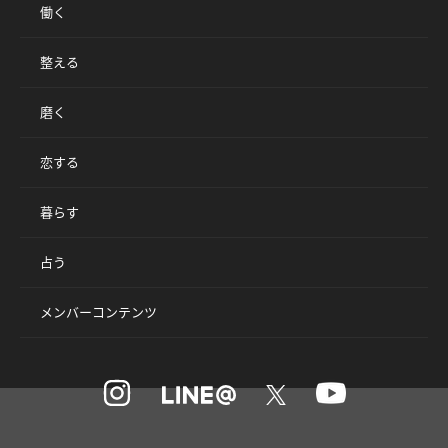
働く
整える
磨く
恋する
暮らす
占う
メンバーコンテンツ