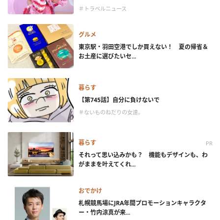
＃トラベルニュース
グルメ
東京駅・羽田空港でしか買えない！ 夏の帰省＆
お土産に選びたいセ...
暮らす
【第745話】自分に負けないで
＃ないものねだりの女達。
暮らす
PR
それって思い込みかも？ 機能もデザインも、わ
がままを叶えてくれ...
おでかけ
札幌競馬場にJRA年間プロモーションキャラクタ
ー・竹内涼真が来...