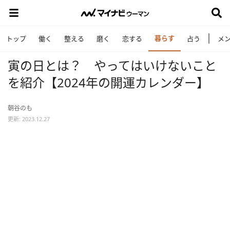
暮らす
トップ
働く
整える
磨く
恋する
占う
メ
寅の日とは？ やってはいけないこと
を紹介【2024年の開運カレンダー】
朝谷のも
更新: 2023.12.27