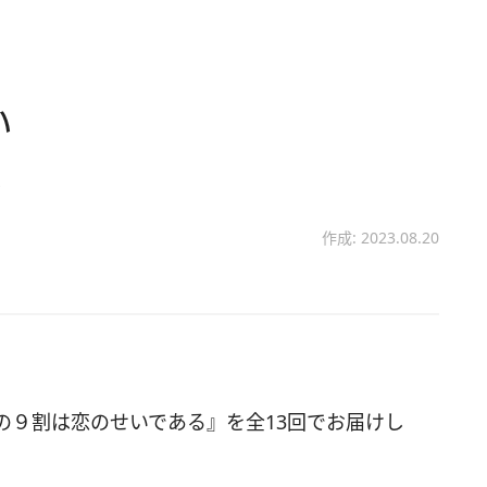
い
る
作成: 2023.08.20
の９割は恋のせいである』を全13回でお届けし