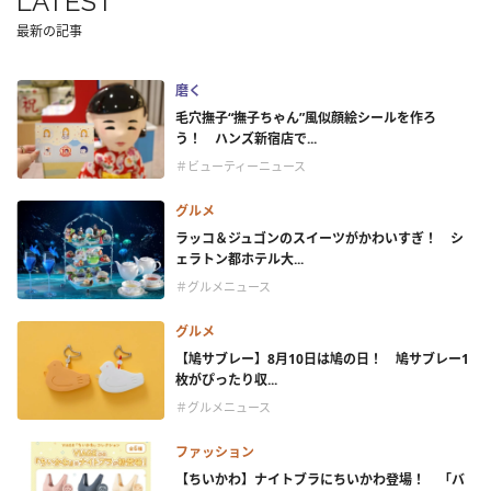
LATEST
最新の記事
磨く
毛穴撫子“撫子ちゃん”風似顔絵シールを作ろ
う！ ハンズ新宿店で...
＃ビューティーニュース
グルメ
ラッコ＆ジュゴンのスイーツがかわいすぎ！ シ
ェラトン都ホテル大...
＃グルメニュース
グルメ
【鳩サブレー】8月10日は鳩の日！ 鳩サブレー1
枚がぴったり収...
＃グルメニュース
ファッション
【ちいかわ】ナイトブラにちいかわ登場！ 「バ