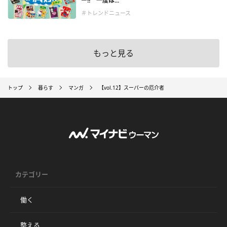
ー!! 一度は...
＃トレンドニュース
もっと見る
トップ
暮らす
マンガ
【vol.12】スーパーの厄介者
カテゴリー
働く
整える