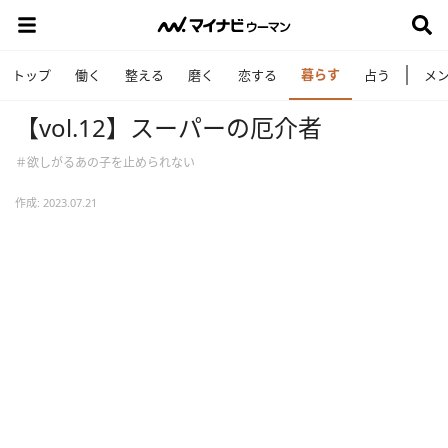
暮らす
トップ
働く
整える
磨く
恋する
占う
メ
【vol.12】スーパーの厄介者
＃欲しがるあの子を止められない
作成: 2023.07.21