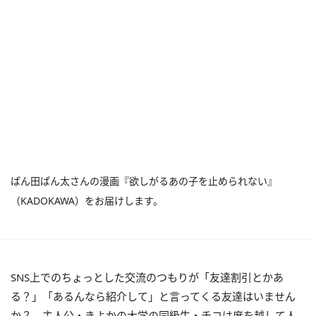
ぱん田ぱん太さんの漫画『欲しがるあの子を止められない』
（KADOKAWA）をお届けします。
SNS上でのちょっとした交流のつもりが「友達割引とかあ
る？」「あるんなら紹介して」と言ってくる友達はいません
か？ 主人公・きよかの大学の同級生・チコは度を越して人