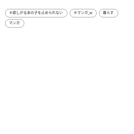
＃欲しがるあの子を止められない
＃マンガ_w
暮らす
マンガ