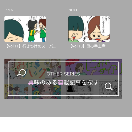
PREV
NEXT
【vol.11】行きつけのスーパ...
【vol.13】母の手土産