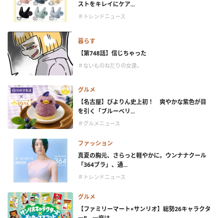
ストをキレイにケア...
＃トレンドニュース
暮らす
【第748話】信じちゃった
＃ないものねだりの女達。
グルメ
【名古屋】ぴよりん史上初！ 爽やかな紫色が目
を引く「ブルーベリ...
＃グルメニュース
ファッション
真夏の胸元、さらっと軽やかに。ウンナナクール
「364ブラ」、通...
＃トレンドニュース
グルメ
【ファミリーマート×サンリオ】総勢26キャラクタ