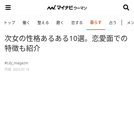
暮らす
トップ
働く
整える
磨く
恋する
占う
メ
次女の性格あるある10選。恋愛面での
特徴も紹介
#Lily_magazin
作成: 2023.07.19