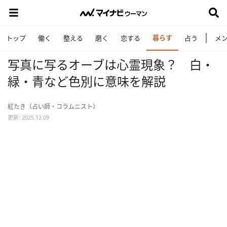
暮らす
トップ
働く
整える
磨く
恋する
占う
メ
写真に写るオーブは心霊現象？ 白・
緑・青など色別に意味を解説
紅たき（占い師・コラムニスト）
更新: 2025.12.09