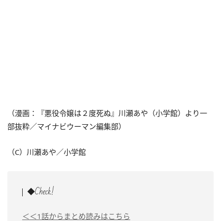
（漫画：『悪役令嬢は２度死ぬ』川瀬あや（小学館）より一
部抜粋／マイナビウーマン編集部）
（C）川瀬あや／小学館
◆Check!
＜＜1話からまとめ読みはこちら