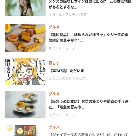
メンズの脈なしサインは顔に出る!? この世に地獄
があるとするな...
＃ガールオアレディ3考察
グルメ
【無印良品】「ほめられかぼちゃ」シリーズの季
節限定お菓子が全1...
＃グルメニュース
暮らす
【第747話】ただいま
＃ないものねだりの女達。
グルメ
【阪急うめだ本店】お盆の集まりや帰省の手土産
に。「阪急の夏みや...
＃グルメニュース
グルメ
【ジェイアール名古屋タカシマヤ】か、かわいす