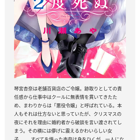
琴宮杏奈は老舗百貨店のご令嬢。跡取りとしての責
任感から仕事中はクールに無表情を貫いてきたた
め、まわりからは「悪役令嬢」と呼ばれている。本
人もそれは仕方ないと思っていたが、クリスマスの
夜にそれを理由に婚約者から破談を言い渡されてし
まう。その横には儚げに震えるかわいらしい女
子……。すべてを悟った杏奈は身をひくが、一人にな