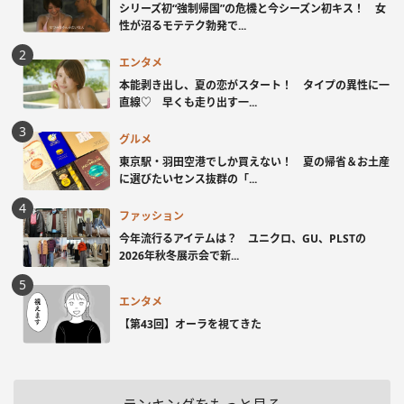
シリーズ初“強制帰国”の危機と今シーズン初キス！ 女
性が沼るモテテク勃発で...
エンタメ
本能剥き出し、夏の恋がスタート！ タイプの異性に一
直線♡ 早くも走り出す一...
グルメ
東京駅・羽田空港でしか買えない！ 夏の帰省＆お土産
に選びたいセンス抜群の「...
ファッション
今年流行るアイテムは？ ユニクロ、GU、PLSTの
2026年秋冬展示会で新...
エンタメ
【第43回】オーラを視てきた