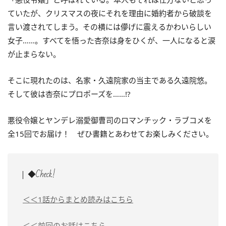
ていたが、クリスマスの夜にそれを理由に婚約者から破談を
言い渡されてしまう。その横には儚げに震えるかわいらしい
女子……。すべてを悟った杏奈は身をひくが、一人になると涙
が止まらない。
そこに現れたのは、名家・久遠院家の当主である久遠院悠。
そして彼は杏奈にプロポーズを……!?
悪役令嬢とヤンデレ溺愛御曹司のロマンチック・ラブコメを
全15回でお届け！ ぜひ書籍とあわせてお楽しみください。
◆Check!
＜＜1話からまとめ読みはこちら
＜＜前回のお話はこちら