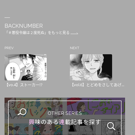
BACKNUMBER
「＃悪役令嬢は２度死ぬ」をもっと見る
PREV
NEXT
【vo.4】ストーカー!?
【vol.6】とどめをさしてあげ...