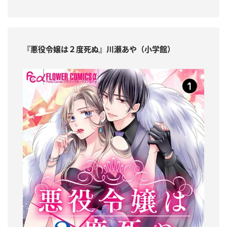
『悪役令嬢は２度死ぬ』川瀬あや（小学館）