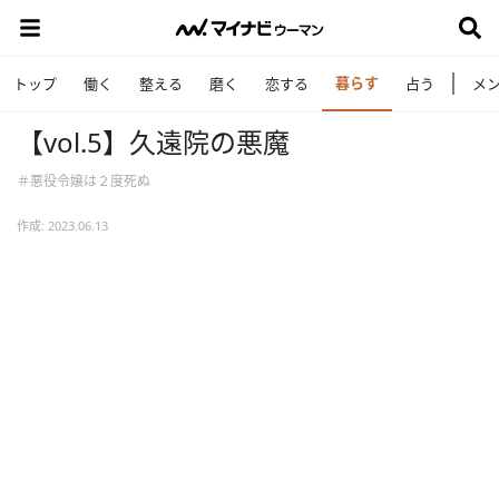
暮らす
トップ
働く
整える
磨く
恋する
占う
メ
【vol.5】久遠院の悪魔
＃悪役令嬢は２度死ぬ
作成: 2023.06.13