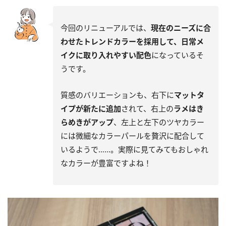
今回のリニューアルでは、
現在のニーズに合
わせたトレンドカラーを採用して、日常メ
イクに取り入れやすい配色
になっているそ
うです。
質感のバリエーションも、右下に
マットタ
イプが新たに追加
されて、右上の
ラメはき
らめきがアップ
、左上と左下のツヤカラー
には微細なカラーパールを贅沢に配合して
いるようで……。実際に見てみてもおしゃれ
なカラーが豊富ですよね！