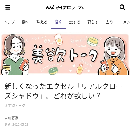
磨く
トップ
働く
整える
恋する
暮らす
占う
メ
新しくなったエクセル「リアルクロー
ズシャドウ」。どれが欲しい？
＃美欲トーク
吉川夏澄
更新: 2023.05.02