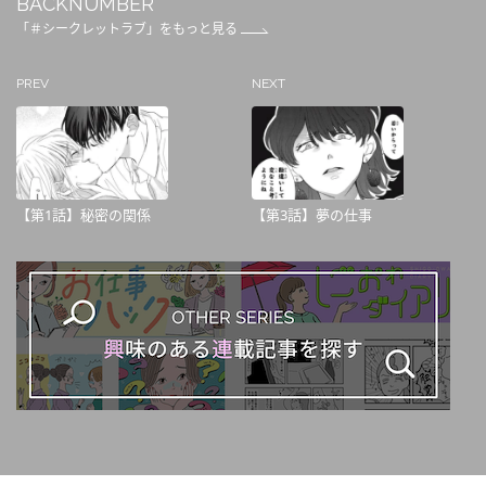
BACKNUMBER
「＃シークレットラブ」をもっと見る
PREV
NEXT
【第1話】秘密の関係
【第3話】夢の仕事