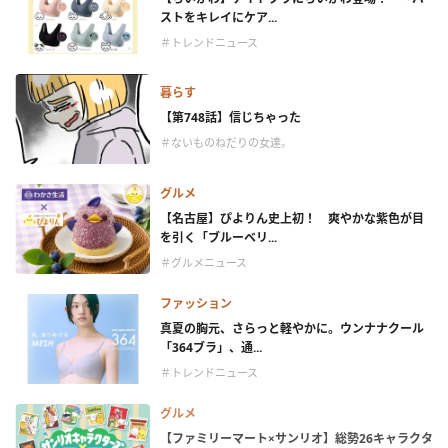
ストをキレイにケア...
＃トレンドニュース
暮らす
【第748話】信じちゃった
＃ないものねだりの女達。
グルメ
【名古屋】ぴよりん史上初！ 爽やかな紫色が目
を引く「ブルーベリ...
＃グルメニュース
ファッション
真夏の胸元、さらっと軽やかに。ウンナナクール
「364ブラ」、通...
＃トレンドニュース
グルメ
【ファミリーマート×サンリオ】総勢26キャラクタ