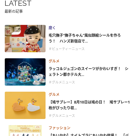
LATEST
最新の記事
磨く
毛穴撫子“撫子ちゃん”風似顔絵シールを作ろ
う！ ハンズ新宿店で...
＃ビューティーニュース
グルメ
ラッコ＆ジュゴンのスイーツがかわいすぎ！ シ
ェラトン都ホテル大...
＃グルメニュース
グルメ
【鳩サブレー】8月10日は鳩の日！ 鳩サブレー1
枚がぴったり収...
＃グルメニュース
ファッション
【ちいかわ】ナイトブラにちいかわ登場！ 「バ