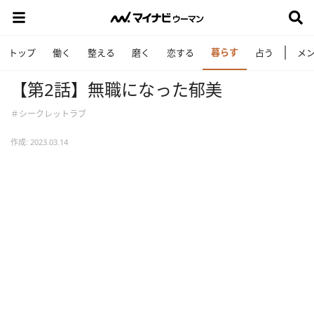
暮らす
トップ
働く
整える
磨く
恋する
占う
メ
【第2話】無職になった郁美
＃シークレットラブ
作成: 2023.03.14