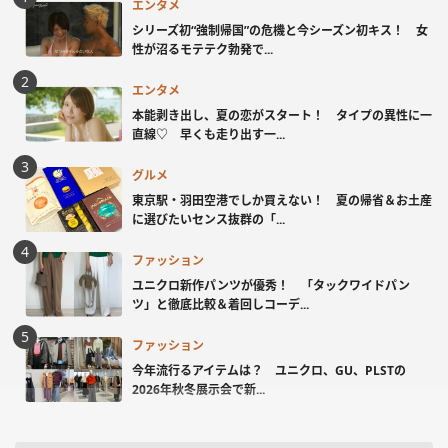
エンタメ
シリーズ初“強制帰国”の危機と今シーズン初キス！ 女
性が沼るモテテク勃発で...
エンタメ
本能剥き出し、夏の恋がスタート！ タイプの異性に一
直線♡ 早くも走り出す一...
グルメ
東京駅・羽田空港でしか買えない！ 夏の帰省＆お土産
に選びたいセンス抜群の「...
ファッション
ユニクロ新作パンツが優秀！ 「タックワイドパン
ツ」と徹底比較＆着回しコーデ...
ファッション
今年流行るアイテムは？ ユニクロ、GU、PLSTの
2026年秋冬展示会で新...