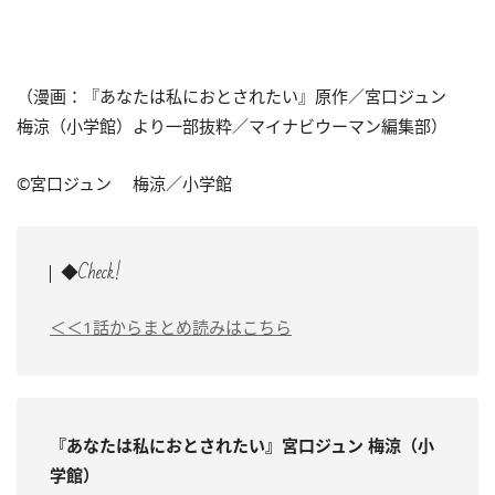
（漫画：『
あなたは私におとされたい
』原作／宮口ジュン
梅涼（小学館）より一部抜粋／マイナビウーマン編集部）
©
宮口ジュン
梅涼
／小学館
◆Check!
＜＜1話からまとめ読みはこちら
『あなたは私におとされたい』宮口ジュン 梅涼（小
学館）