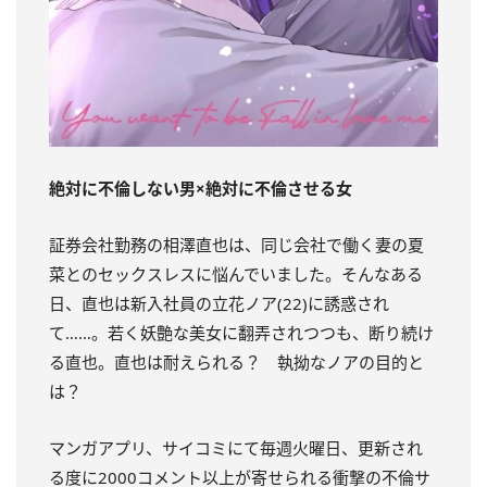
絶対に不倫しない男×絶対に不倫させる女
証券会社勤務の相澤直也は、同じ会社で働く妻の夏
菜とのセックスレスに悩んでいました。そんなある
日、直也は新入社員の立花ノア(22)に誘惑され
て……。若く妖艶な美女に翻弄されつつも、断り続け
る直也。直也は耐えられる？ 執拗なノアの目的と
は？
マンガアプリ、サイコミにて毎週火曜日、更新され
る度に2000コメン
ト以上が寄せられる衝撃の不倫サ