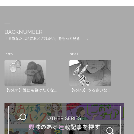
BACKNUMBER
「＃あなたは私におとされたい」をもっと見る
PREV
NEXT
【vol.41】誰にも負けたくな...
【vol.43】うるさいな！