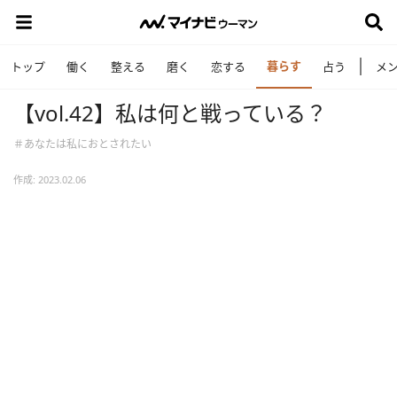
暮らす
トップ
働く
整える
磨く
恋する
占う
メ
【vol.42】私は何と戦っている？
＃あなたは私におとされたい
作成: 2023.02.06