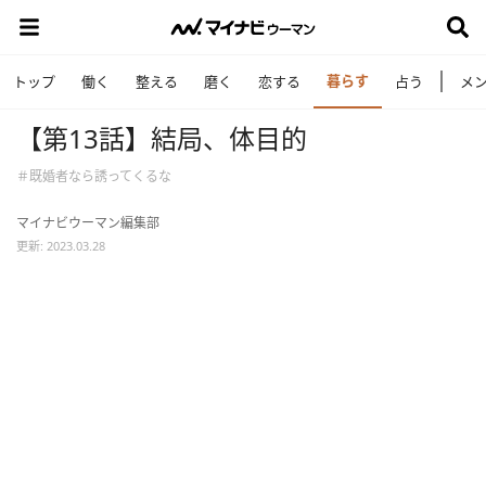
暮らす
トップ
働く
整える
磨く
恋する
占う
メ
【第13話】結局、体目的
＃既婚者なら誘ってくるな
マイナビウーマン編集部
更新: 2023.03.28