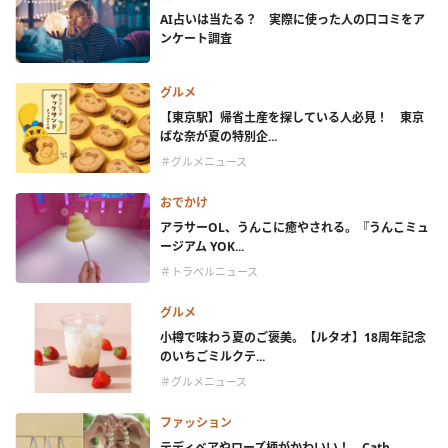
AI占いは当たる？ 実際に使った人の口コミをア
ンケート調査
グルメ
【東京駅】帰省土産を探している人必見！ 東京
ばな奈が夏の特別企...
＃グルメニュース
おでかけ
アラサーOL、うんこに癒やされる。『うんこミュ
ージアム YOK...
＃トラベルニュース
グルメ
小樽で味わう夏のご褒美。【ルタオ】18周年記念
のいちごミルクテ...
＃グルメニュース
ファッション
テディベアやローズ柄がかわいい！ Cath