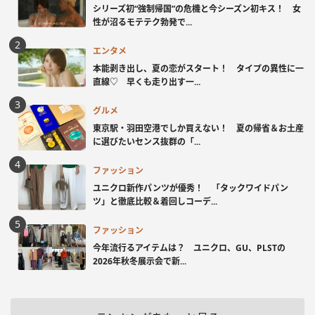
シリーズ初“強制帰国”の危機と今シーズン初キス！ 女
性が沼るモテテク勃発で...
エンタメ
本能剥き出し、夏の恋がスタート！ タイプの異性に一
直線♡ 早くも走り出す一...
グルメ
東京駅・羽田空港でしか買えない！ 夏の帰省＆お土産
に選びたいセンス抜群の「...
ファッション
ユニクロ新作パンツが優秀！ 「タックワイドパン
ツ」と徹底比較＆着回しコーデ...
ファッション
今年流行るアイテムは？ ユニクロ、GU、PLSTの
2026年秋冬展示会で新...