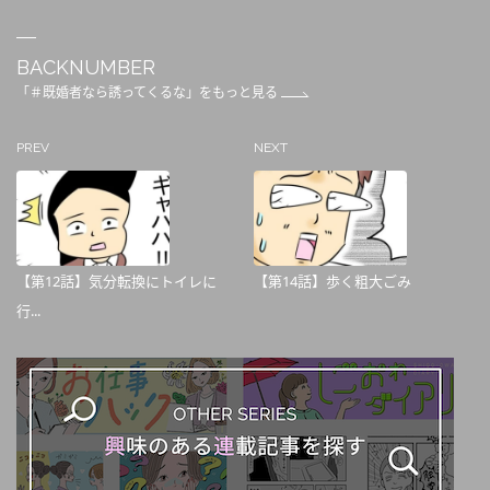
BACKNUMBER
「＃既婚者なら誘ってくるな」をもっと見る
PREV
NEXT
【第12話】気分転換にトイレに
【第14話】歩く粗大ごみ
行...