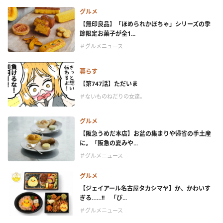
グルメ
【無印良品】「ほめられかぼちゃ」シリーズの季
節限定お菓子が全1...
＃グルメニュース
暮らす
【第747話】ただいま
＃ないものねだりの女達。
グルメ
【阪急うめだ本店】お盆の集まりや帰省の手土産
に。「阪急の夏みや...
＃グルメニュース
グルメ
【ジェイアール名古屋タカシマヤ】か、かわいす
ぎる……!! 「ぴ...
＃グルメニュース