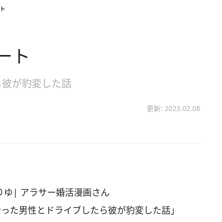
ト
ート
ら彼が豹変した話
更新: 2023.02.08
ゆりゆ| アラサー婚活漫画さん
活で出会った男性とドライブしたら彼が豹変した話」