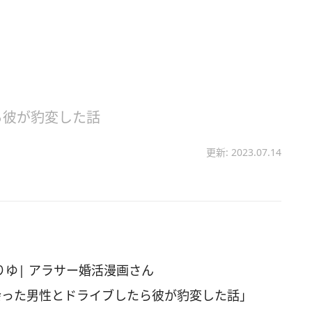
ら彼が豹変した話
更新: 2023.07.14
ゆりゆ| アラサー婚活漫画さん
活で出会った男性とドライブしたら彼が豹変した話」