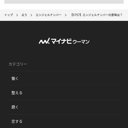
トップ
占う
エンジェルナンバー
【5757】エンジェルナンバーの意味は？ 
カテゴリー
働く
整える
磨く
恋する