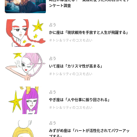
ンケート調査
占う
かに座は「現状維持を手放すと人生が飛躍する」
＃トシ＆リティのコスモ占い
占う
いて座は「カリスマ性が高まる」
＃トシ＆リティのコスモ占い
占う
やぎ座は「人や仕事に振り回される」
＃トシ＆リティのコスモ占い
占う
みずがめ座は「ハートが活性化されてパワーアッ
プする」