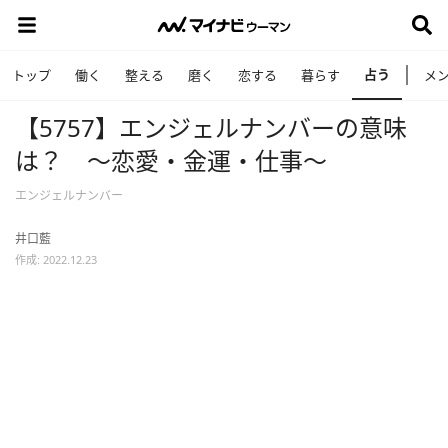
占う
トップ
働く
整える
磨く
恋する
暮らす
メ
【5757】エンジェルナンバーの意味
は？ ～恋愛・金運・仕事～
エンジェルナンバー
井口藍
作成: 2022.12.23