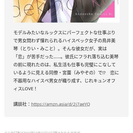
モデルみたいなルックスにパーフェクトな仕事ぶり
で男女問わず憧れられるハイスペック女子の鳥井美
琴（とりい・みこと）。そんな彼女だが、実は
「恋」が苦手だった……。彼氏にフラれ落ち込む美琴
の前に現れたのは、私生活も仕事も完璧にこなして
いるように見える同僚・宮薗（みやぞの）で!? 恋に
不器用なハイスぺ男女が織り成す、じれキュンオフ
ィスLOVE！
講談社：
https://amzn.asia/d/2j7aeYQ