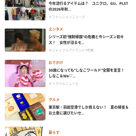
今年流行るアイテムは？ ユニクロ、GU、PLST
の2026年秋...
＃ファッションニュース
エンタメ
シリーズ初“強制帰国”の危機と今シーズン初キ
ス！ 女性が沼るモ...
＃シャッフルアイランド7考察
おでかけ
30歳になっても“しなこワールド”全開を宣言！
しなこ＆We♡...
＃トラベルニュース
グルメ
東京駅・羽田空港でしか買えない！ 夏の帰省＆
お土産に選びたいセ...
暮らす