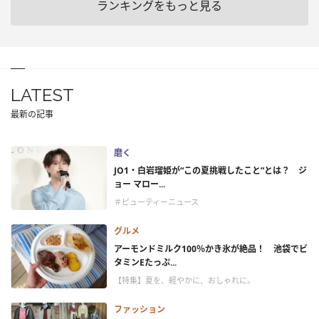
ランキングをもっと見る
LATEST
最新の記事
磨く
JO1・白岩瑠姫が“この夏挑戦したこと”とは？ ジ
ョー マロー...
＃ビューティーニュース
グルメ
アーモンドミルク100％かき氷が絶品！ 池袋でビ
タミンEたっぷ...
【特集】夏を、軽やかに、おしゃれに。
ファッション