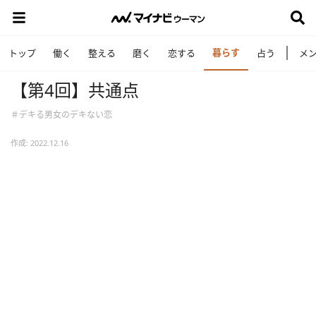
暮らす
トップ
働く
整える
磨く
恋する
占う
メ
【第4回】共通点
＃デキる男女のデキない恋
作成: 2022.12.16