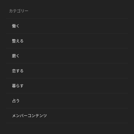
カテゴリー
働く
整える
磨く
恋する
暮らす
占う
メンバーコンテンツ