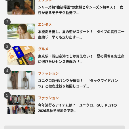
エンタメ
シリーズ初“強制帰国”の危機と今シーズン初キス！ 女
性が沼るモテテク勃発で...
エンタメ
本能剥き出し、夏の恋がスタート！ タイプの異性に一
直線♡ 早くも走り出す一...
グルメ
東京駅・羽田空港でしか買えない！ 夏の帰省＆お土産
に選びたいセンス抜群の「...
ファッション
ユニクロ新作パンツが優秀！ 「タックワイドパン
ツ」と徹底比較＆着回しコーデ...
ファッション
今年流行るアイテムは？ ユニクロ、GU、PLSTの
2026年秋冬展示会で新...