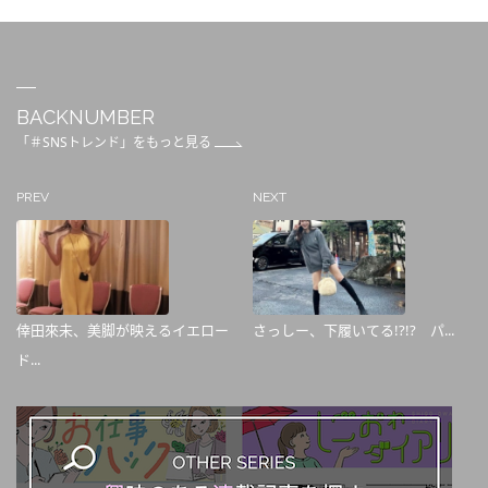
BACKNUMBER
「＃SNSトレンド」をもっと見る
PREV
NEXT
倖田來未、美脚が映えるイエロー
さっしー、下履いてる!?!? パ...
ド...