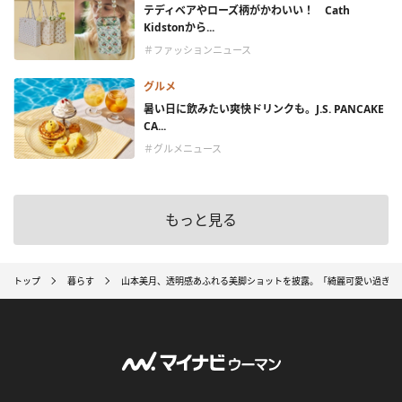
テディベアやローズ柄がかわいい！ Cath
Kidstonから...
＃ファッションニュース
グルメ
暑い日に飲みたい爽快ドリンクも。J.S. PANCAKE
CA...
＃グルメニュース
もっと見る
トップ
暮らす
山本美月、透明感あふれる美脚ショットを披露。「綺麗可愛い過ぎ」