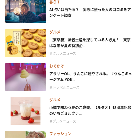
暮らす
AI占いは当たる？ 実際に使った人の口コミをア
ンケート調査
グルメ
【東京駅】帰省土産を探している人必見！ 東京
ばな奈が夏の特別企...
＃グルメニュース
おでかけ
アラサーOL、うんこに癒やされる。『うんこミュ
ージアム YOK...
＃トラベルニュース
グルメ
小樽で味わう夏のご褒美。【ルタオ】18周年記念
のいちごミルクテ...
＃グルメニュース
ファッション