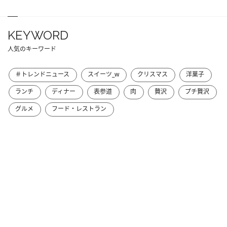
KEYWORD
人気のキーワード
＃トレンドニュース
スイーツ_w
クリスマス
洋菓子
ランチ
ディナー
表参道
肉
贅沢
プチ贅沢
グルメ
フード・レストラン