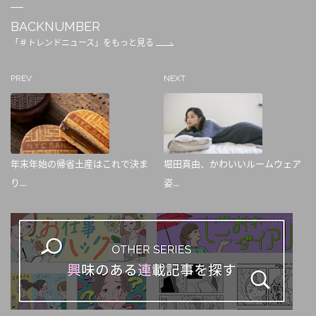
BACKNUMBER
「＃トレンドニュース」をもっと見る
PREV
NEXT
年末年始の帰省土産はこれで決ま
堀田真由、かわいいルームウェア
り...
姿...