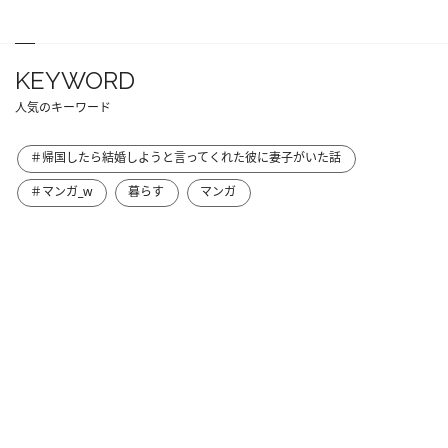
KEYWORD
人気のキーワード
＃帰国したら結婚しようと言ってくれた彼に妻子がいた話
＃マンガ_w
暮らす
マンガ