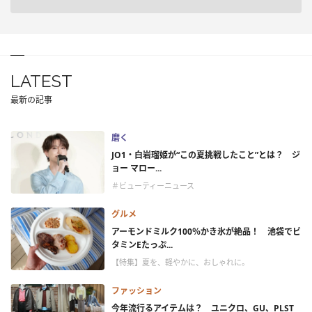
LATEST
最新の記事
磨く
JO1・白岩瑠姫が“この夏挑戦したこと”とは？ ジ
ョー マロー...
＃ビューティーニュース
グルメ
アーモンドミルク100％かき氷が絶品！ 池袋でビ
タミンEたっぷ...
【特集】夏を、軽やかに、おしゃれに。
ファッション
今年流行るアイテムは？ ユニクロ、GU、PLST