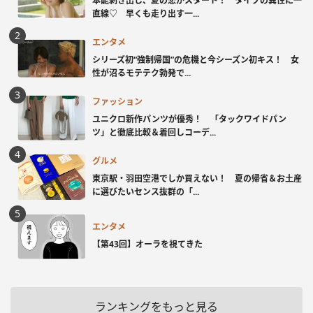
本能剥き出し、夏の恋がスタート！ タイプの異性に一
直線♡ 早くも走り出す一...
エンタメ
シリーズ初“強制帰国”の危機と今シーズン初キス！ 女
性が沼るモテテク勃発で...
ファッション
ユニクロ新作パンツが優秀！ 「タックワイドパン
ツ」と徹底比較＆着回しコーデ...
グルメ
東京駅・羽田空港でしか買えない！ 夏の帰省＆お土産
に選びたいセンス抜群の「...
エンタメ
【第43回】オーラを視てきた
ランキングをもっと見る