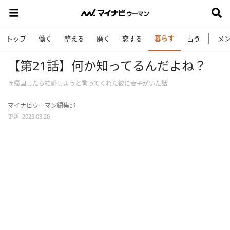
暮らす
トップ
働く
整える
磨く
恋する
占う
メ
【第21話】何か知ってるんだよね？
＃帰国したら結婚しようと言ってくれた彼に妻子がいた話
マイナビウーマン編集部
更新: 2023.03.20