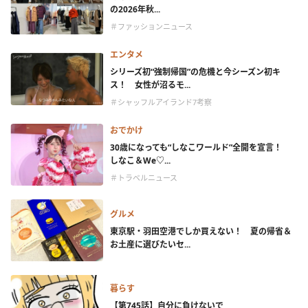
の2026年秋...
＃ファッションニュース
エンタメ
シリーズ初“強制帰国”の危機と今シーズン初キ
ス！ 女性が沼るモ...
＃シャッフルアイランド7考察
おでかけ
30歳になっても“しなこワールド”全開を宣言！
しなこ＆We♡...
＃トラベルニュース
グルメ
東京駅・羽田空港でしか買えない！ 夏の帰省＆
お土産に選びたいセ...
暮らす
【第745話】自分に負けないで