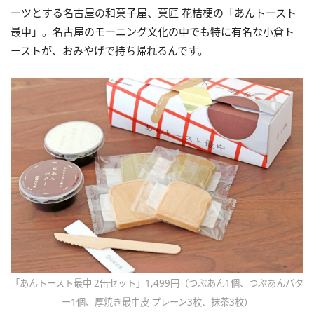
ーツとする名古屋の和菓子屋、菓匠 花桔梗の「あんトースト
最中」。名古屋のモーニング文化の中でも特に有名な小倉ト
ーストが、おみやげで持ち帰れるんです。
「あんトースト最中 2缶セット」1,499円（つぶあん1個、つぶあんバタ
ー1個、厚焼き最中皮 プレーン3枚、抹茶3枚）