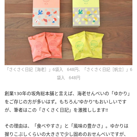
「さくさく日記［海老］」6袋入 648円、「さくさく日記［帆立］」6
袋入 648円
創業130年の坂角総本舖と言えば、海老せんべいの「ゆかり」
をご存じの方が多いはず。もちろん“ゆかり”もおいしいです
が、筆者はこの「さくさく日記」を激推しします!!
その理由は、「食べやすさ」と「風味の豊かさ」。ゆかりは
握りこぶしくらいの大きさで少し固めのおせんべいですが、