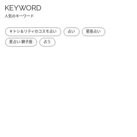
KEYWORD
人気のキーワード
＃トシ＆リティのコスモ占い
占い
星座占い
星占い-獅子座
占う