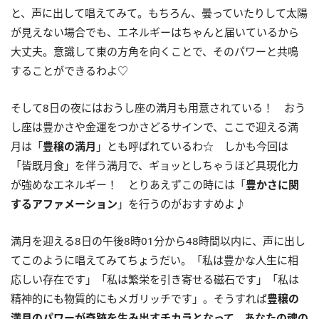
と、声に出して唱えてみて。もちろん、曇っていたりして太陽
が見えない場合でも、エネルギーはちゃんと届いているから
大丈夫。意識して東の方角を向くことで、そのパワーと共鳴
することができるわよ♡
そして
8
日の夜にはおうし座の満月も用意されている！ おう
し座は豊かさや金運をつかさどるサインで、ここで迎える満
月は「
豊穣の満月
」とも呼ばれているわ☆ しかも今回は
「皆既月食」を伴う満月で、ギョッとしちゃうほど具現化力
が強めなエネルギー！ とりあえずこの時には「
豊かさに関
するアファメーション
」を行うのがおすすめよ♪
満月を迎える
8
日の午後
8
時
01
分から
48
時間以内に、声に出し
てこのように唱えてみてちょうだい。「私は豊かな人生に相
応しい存在です」「私は繁栄を引き寄せる磁石です」「私は
精神的にも物質的にもメガリッチです」。そうすれば
豊穣の
満月のパワーが奇跡を生み出すチカラとなって、あなたの魂の