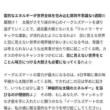
霊的なエネルギーが世界全体を包み込む摩訶不思議な
1
週間
の
幕開け！ 太陽がさそり座の中心のイーグルズゲートを通り
過ぎていくことで、過去最大級ともいえる「ウルトラ・サイ
キックな運氣」が流れ込むようになるわよ
!!
目に見える世界
と目に見えない世界の境界線があいまいになる今は、常識で
は考えられないような出来事が当たり前に起こってくる時。カ
オスの中からチャンスをつかむには、
目に見えない世界をと
ことん味方につける大胆さも必要になってくる
わよ☆
イーグルズゲートの霊力が最大になるのは、
8
日早朝に東の地
平線から太陽が昇ってくる時。できればこの日は早めに起き
て、いつもとは少し違う「
神秘的な太陽のエネルギー」を浴
びるのが理想的
よ♪ その時、もしあなたが、サイッキック
な才能を手に入れたいと願うのなら「イーグルズゲートの太
陽よ、私の魂に眠る霊的なチカラを呼び起こしてください」