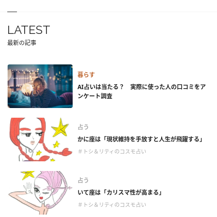
LATEST
最新の記事
暮らす
AI占いは当たる？ 実際に使った人の口コミをア
ンケート調査
占う
かに座は「現状維持を手放すと人生が飛躍する」
＃トシ＆リティのコスモ占い
占う
いて座は「カリスマ性が高まる」
＃トシ＆リティのコスモ占い