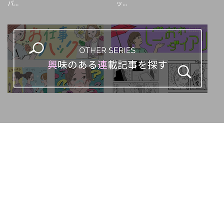
バ...
ッ...