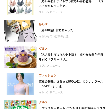
【ちいかわ】ナイトブラにちいかわ登場！ 「バ
ストをキレイにケア...
＃トレンドニュース
暮らす
【第748話】信じちゃった
＃ないものねだりの女達。
グルメ
【名古屋】ぴよりん史上初！ 爽やかな紫色が目
を引く「ブルーベリ...
＃グルメニュース
ファッション
真夏の胸元、さらっと軽やかに。ウンナナクール
「364ブラ」、通...
＃トレンドニュース
グルメ
【ファミリーマート×サンリオ】総勢26キャラクタ