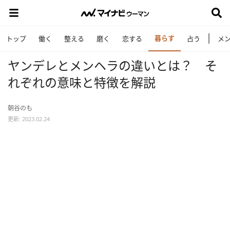
暮らす
トップ
働く
整える
磨く
恋する
占う
メ
ヤンデレとメンヘラの違いとは？ そ
れぞれの意味と特徴を解説
朝谷のも
更新: 2023.02.24