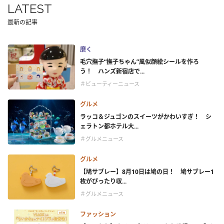
LATEST
最新の記事
磨く
毛穴撫子“撫子ちゃん”風似顔絵シールを作ろ
う！ ハンズ新宿店で...
＃ビューティーニュース
グルメ
ラッコ＆ジュゴンのスイーツがかわいすぎ！ シ
ェラトン都ホテル大...
＃グルメニュース
グルメ
【鳩サブレー】8月10日は鳩の日！ 鳩サブレー1
枚がぴったり収...
＃グルメニュース
ファッション