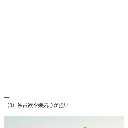
（3）独占欲や嫉妬心が強い