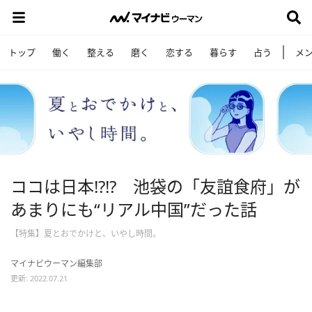
トップ
働く
整える
磨く
恋する
暮らす
占う
メ
ココは日本!?!? 池袋の「友誼食府」が
あまりにも“リアル中国”だった話
【特集】夏とおでかけと、いやし時間。
マイナビウーマン編集部
更新: 2022.07.21