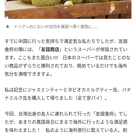
ドリアンのにおいが店内を異国へ導く要因に……
すでに中国に行った気持ちで満足気な私たちでしたが、友誼
食府の隣には、「
友誼商店
」というスーパーが併設されてい
ます。ここもまた面白い
!!!
日本のスーパーでは見たことのな
い商品がずらりと陳列されており、眺めているだけでも海外
気分を満喫できますよ。
私は記念にジャスミンティーとタピオカミルクティー缶、バナ
ナミルク缶を購入して帰りました（全て安パイ）。
今回、台湾出身の友人に連れられて行った「友誼食府」でし
たが、あまりの異国具合にまるで海外に行ったような満足感
を味わえました！ 私のように海外旅行に飢えている人、刺