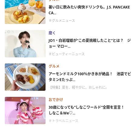
暑い日に飲みたい爽快ドリンクも。J.S. PANCAKE
CA...
＃グルメニュース
磨く
JO1・白岩瑠姫が“この夏挑戦したこと”とは？ ジ
ョー マロー...
＃ビューティーニュース
グルメ
アーモンドミルク100％かき氷が絶品！ 池袋でビ
タミンEたっぷ...
【特集】夏を、軽やかに、おしゃれに。
おでかけ
30歳になっても“しなこワールド”全開を宣言！
しなこ＆We♡...
＃トラベルニュース