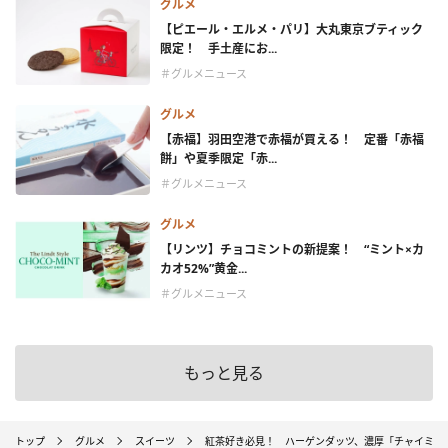
グルメ
【ピエール・エルメ・パリ】大丸東京ブティック
限定！ 手土産にお...
＃グルメニュース
グルメ
【赤福】羽田空港で赤福が買える！ 定番「赤福
餅」や夏季限定「赤...
＃グルメニュース
グルメ
【リンツ】チョコミントの新提案！ “ミント×カ
カオ52%”黄金...
＃グルメニュース
もっと見る
トップ
グルメ
スイーツ
紅茶好き必見！ ハーゲンダッツ、濃厚「チャイミル