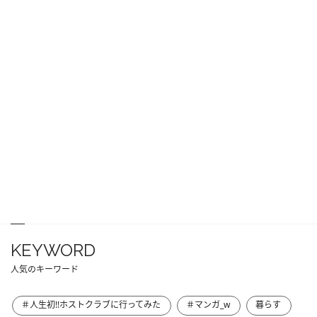
KEYWORD
人気のキーワード
＃人生初!!ホストクラブに行ってみた
＃マンガ_w
暮らす