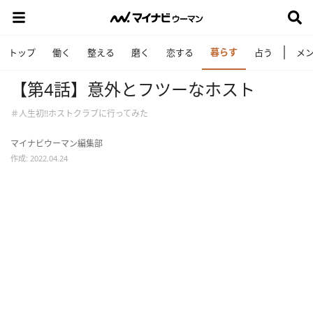
暮らす
トップ
働く
整える
磨く
恋する
占う
メ
【第4話】意外とフツーなホスト
＃人生初!!ホストクラブに行ってみた
マイナビウーマン編集部
作成: 2022.04.24