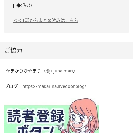
◆Check!
＜＜1話からまとめ読みはこちら
ご協力
☆まかりな☆まり（
@jujube.mari
）
ブログ：
https://makarina.livedoor.blog/