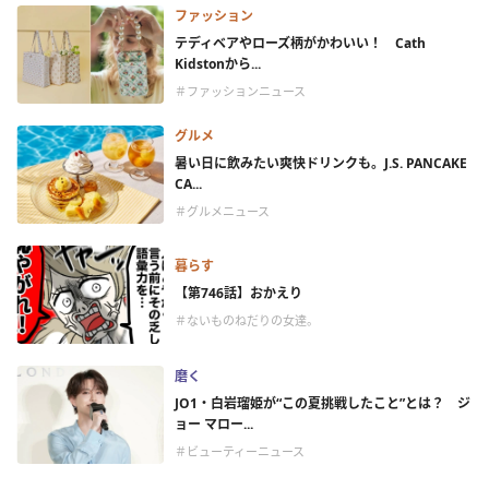
ファッション
テディベアやローズ柄がかわいい！ Cath
Kidstonから...
＃ファッションニュース
グルメ
暑い日に飲みたい爽快ドリンクも。J.S. PANCAKE
CA...
＃グルメニュース
暮らす
【第746話】おかえり
＃ないものねだりの女達。
磨く
JO1・白岩瑠姫が“この夏挑戦したこと”とは？ ジ
ョー マロー...
＃ビューティーニュース