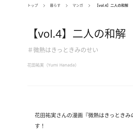
トップ
暮らす
マンガ
【vol.4】二人の和解
【vol.4】二人の和解
＃微熱はきっときみのせい
花田祐実（Yumi Hanada）
花田祐実さんの漫画『微熱はきっときみ
す！