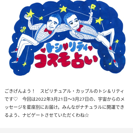
ごきげんよう！ スピリチュアル・カップルのトシ＆リティ
です♡ 今回は
2022
年
3
月
21
日〜
3
月
27
日の、宇宙からのメ
ッセージを星座別にお届け。みんながナチュラルに開運でき
るよう、ナビゲートさせていただくわね☆