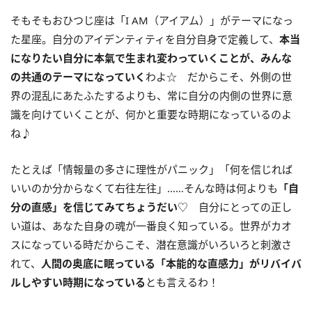
そもそもおひつじ座は「
I AM
（アイアム）」がテーマになっ
た星座。自分のアイデンティティを自分自身で定義して、
本当
になりたい自分に本氣で生まれ変わっていくことが、みんな
の共通のテーマになっていく
わよ☆ だからこそ、外側の世
界の混乱にあたふたするよりも、常に自分の内側の世界に意
識を向けていくことが、何かと重要な時期になっているのよ
ね♪
たとえば「情報量の多さに理性がパニック」「何を信じれば
いいのか分からなくて右往左往」……そんな時は何よりも
「自
分の直感」を信じてみてちょうだい
♡ 自分にとっての正し
い道は、あなた自身の魂が一番良く知っている。世界がカオ
スになっている時だからこそ、潜在意識がいろいろと刺激さ
れて、
人間の奥底に眠っている「本能的な直感力」がリバイバ
ルしやすい時期になっている
とも言えるわ！