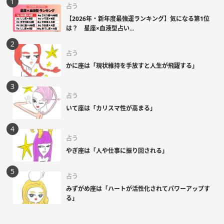
占う
【2026年・新年度最強運ランキング】気になる第1位
は？ 星座×血液型占い...
占う
かに座は「現状維持を手放すと人生が飛躍する」
占う
いて座は「カリスマ性が高まる」
占う
やぎ座は「人や仕事に振り回される」
占う
みずがめ座は「ハートが活性化されてパワーアップす
る」