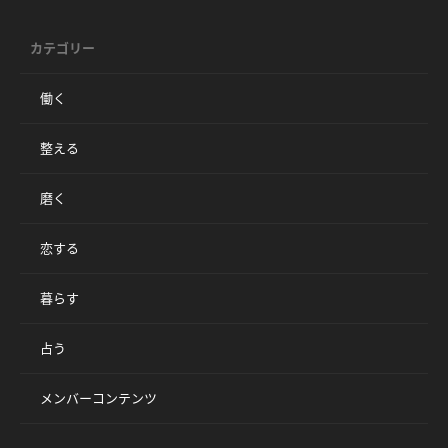
カテゴリー
働く
整える
磨く
恋する
暮らす
占う
メンバーコンテンツ