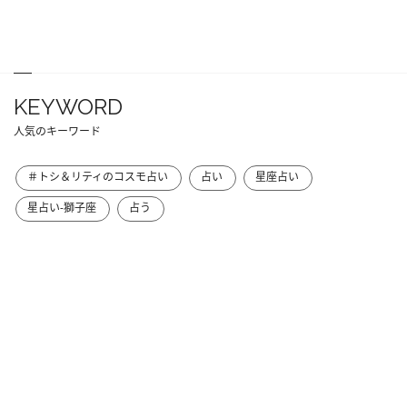
KEYWORD
人気のキーワード
＃トシ＆リティのコスモ占い
占い
星座占い
星占い-獅子座
占う