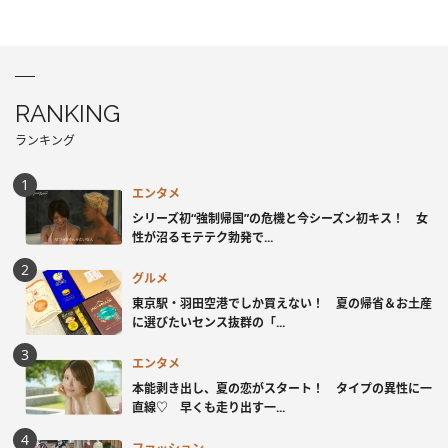
RANKING
ランキング
エンタメ
シリーズ初“強制帰国”の危機と今シーズン初キス！ 女
性が沼るモテテク勃発で...
グルメ
東京駅・羽田空港でしか買えない！ 夏の帰省＆お土産
に選びたいセンス抜群の「...
エンタメ
本能剥き出し、夏の恋がスタート！ タイプの異性に一
直線♡ 早くも走り出す一...