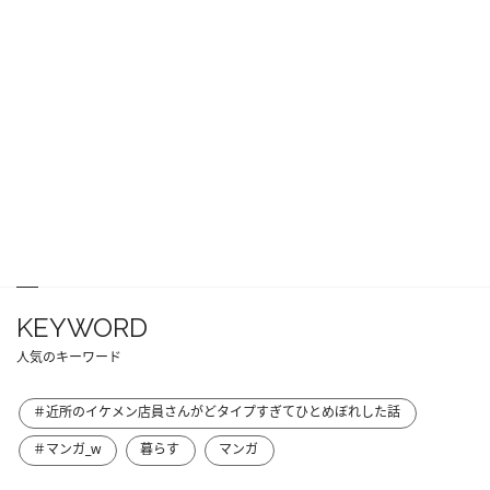
KEYWORD
人気のキーワード
＃近所のイケメン店員さんがどタイプすぎてひとめぼれした話
＃マンガ_w
暮らす
マンガ