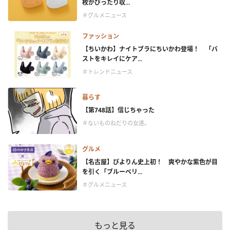
枚がぴったり収...
＃グルメニュース
ファッション
【ちいかわ】ナイトブラにちいかわ登場！ 「バ
ストをキレイにケア...
＃トレンドニュース
暮らす
【第748話】信じちゃった
＃ないものねだりの女達。
グルメ
【名古屋】ぴよりん史上初！ 爽やかな紫色が目
を引く「ブルーベリ...
＃グルメニュース
もっと見る