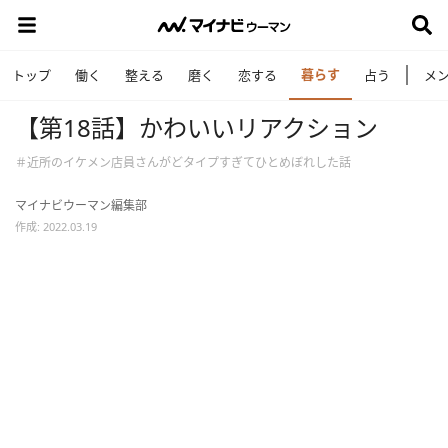
暮らす
トップ
働く
整える
磨く
恋する
占う
メ
【第18話】かわいいリアクション
＃近所のイケメン店員さんがどタイプすぎてひとめぼれした話
マイナビウーマン編集部
作成: 2022.03.19