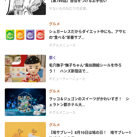
【第749話】自信をつけるお手伝い
＃ないものねだりの女達。
グルメ
シュガーレスだからダイエット中にも。アサヒ
の“食べる”栄養サプ...
＃グルメニュース
磨く
毛穴撫子“撫子ちゃん”風似顔絵シールを作ろ
う！ ハンズ新宿店で...
＃ビューティーニュース
グルメ
ラッコ＆ジュゴンのスイーツがかわいすぎ！ シ
ェラトン都ホテル大...
＃グルメニュース
グルメ
【鳩サブレー】8月10日は鳩の日！ 鳩サブレー1