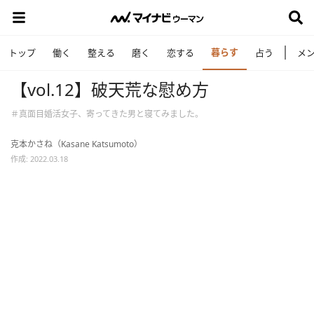
暮らす
トップ
働く
整える
磨く
恋する
占う
メ
【vol.12】破天荒な慰め方
＃真面目婚活女子、寄ってきた男と寝てみました。
克本かさね（Kasane Katsumoto）
作成: 2022.03.18