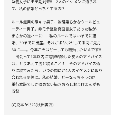
堅物女子にモテ期到来!! 2人のイケメンに迫られ
て、私の結婚どっちとするの!?
ルール無用の陽キャ男子、物腰柔らかなクールビュ
ーティー男子。非モテ堅物真面目女子だった私が、
まさかの逆ハーに!! 私のルールでは28までに結
婚、30までに出産。それがボヤボヤしてる間に先月
30に……。今年こそはどーしても結婚したいんです!!
出会って1年以内に電撃結婚した友人のアドバイス
は、とりあえず男と寝ること!? そのアドバイス通
りに寝てみたら、いつの間にか2人のイケメンに取り
合われる関係に。私の結婚、どーなっちゃうの!?
単行本版でしか読めない描きおろしおまけまんがも
収録
(C)克本かさね(秋田書店)