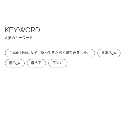
KEYWORD
人気のキーワード
＃真面目婚活女子、寄ってきた男と寝てみました。
＃婚活_w
婚活_w
暮らす
マンガ