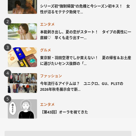
シリーズ初“強制帰国”の危機と今シーズン初キス！ 女
性が沼るモテテク勃発で...
エンタメ
本能剥き出し、夏の恋がスタート！ タイプの異性に一
直線♡ 早くも走り出す一...
グルメ
東京駅・羽田空港でしか買えない！ 夏の帰省＆お土産
に選びたいセンス抜群の「...
ファッション
今年流行るアイテムは？ ユニクロ、GU、PLSTの
2026年秋冬展示会で新...
エンタメ
【第43回】オーラを視てきた