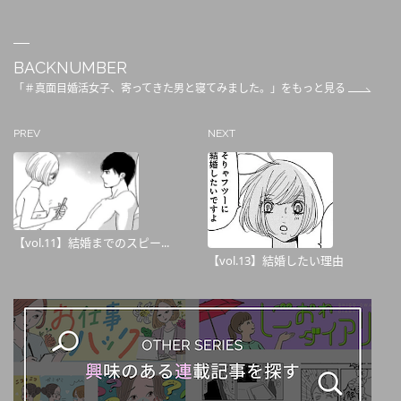
BACKNUMBER
「＃真面目婚活女子、寄ってきた男と寝てみました。」をもっと見る
PREV
NEXT
【vol.11】結婚までのスピー...
【vol.13】結婚したい理由