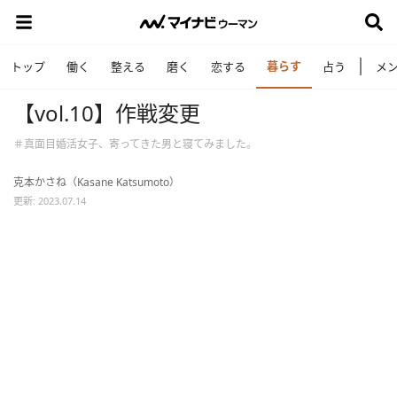
暮らす
トップ
働く
整える
磨く
恋する
占う
メ
【vol.10】作戦変更
＃真面目婚活女子、寄ってきた男と寝てみました。
克本かさね（Kasane Katsumoto）
更新: 2023.07.14