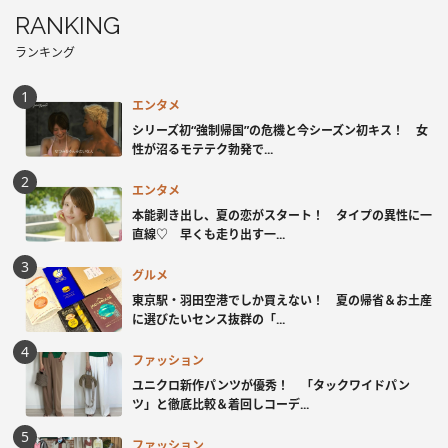
RANKING
ランキング
エンタメ
シリーズ初“強制帰国”の危機と今シーズン初キス！ 女
性が沼るモテテク勃発で...
エンタメ
本能剥き出し、夏の恋がスタート！ タイプの異性に一
直線♡ 早くも走り出す一...
グルメ
東京駅・羽田空港でしか買えない！ 夏の帰省＆お土産
に選びたいセンス抜群の「...
ファッション
ユニクロ新作パンツが優秀！ 「タックワイドパン
ツ」と徹底比較＆着回しコーデ...
ファッション