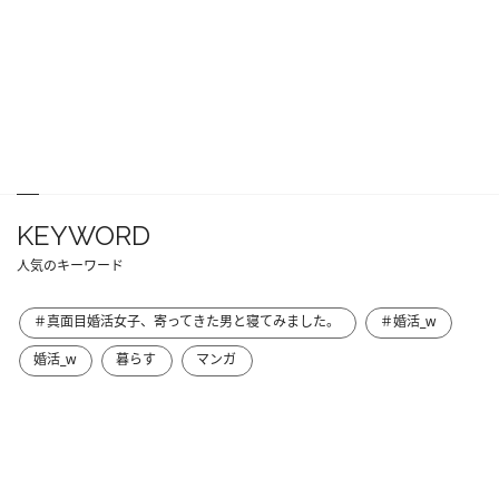
KEYWORD
人気のキーワード
＃真面目婚活女子、寄ってきた男と寝てみました。
＃婚活_w
婚活_w
暮らす
マンガ