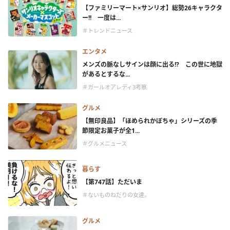
【ファミリーマート×サンリオ】総勢26キャラクタ
ー!! 一度は...
＃トレンドニュース
エンタメ
メンズの脈なしサインは顔に出る!? この世に地獄
があるとするな...
＃ガールオアレディ3考察
グルメ
【無印良品】「ほめられかぼちゃ」シリーズの季
節限定お菓子が全1...
＃グルメニュース
暮らす
【第747話】ただいま
＃ないものねだりの女達。
グルメ