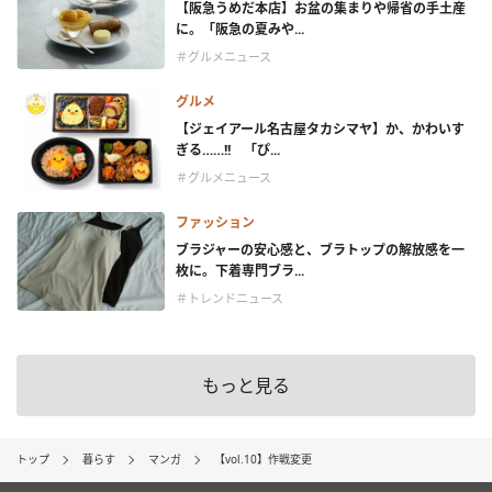
【阪急うめだ本店】お盆の集まりや帰省の手土産
に。「阪急の夏みや...
＃グルメニュース
グルメ
【ジェイアール名古屋タカシマヤ】か、かわいす
ぎる……!! 「ぴ...
＃グルメニュース
ファッション
ブラジャーの安心感と、ブラトップの解放感を一
枚に。下着専門ブラ...
＃トレンドニュース
もっと見る
トップ
暮らす
マンガ
【vol.10】作戦変更