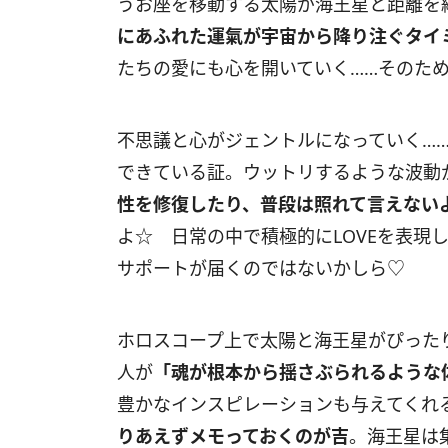
うお座を移動する太陽が海王星と距離を
にあふれた運氣が宇宙から降り注ぐタイ
たちの愛にも心を開いていく……そのた
不思議と心がジェントルになっていく…
できている証。ウットリするような波動
性を修復したり、普段は照れて言えない
よ☆ 日常の中で積極的に
LOVE
を表現
サポートが届くのではないかしら♡
ホロスコープ上で太陽と海王星がぴったり
人が
「魂が根本から揺さぶられるような
豊かなインスピレーションも与えてくれ
りあえずメモっておくのが吉
。海王星は