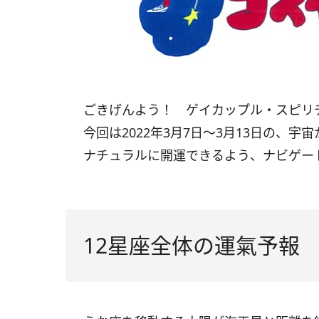
ごきげんよう！ ゲイカップル・スピ
今回は
2022
年
3
月
7
日〜
3
月
13
日の、宇宙
ナチュラルに開運できるよう、ナビゲー
12星座全体の運氣予報