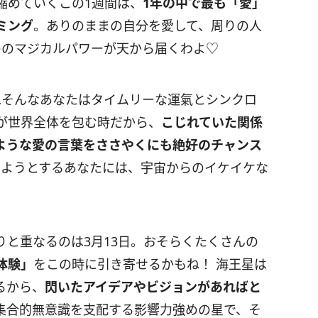
縮めていくこの
1
週間は、
1
年の中で最も「愛」
ミング
。ありのままの自分を愛して、周りの人
めのマジカルパワーが天から届くわよ♡
…そんなあなたはタイムリーな運氣とシンクロ
が世界全体を包む時だから、
こじれていた関係
ような愛の言葉をささやくにも絶好のチャンス
しようとするあなたには、宇宙からのイケイケな
と重なるのは3月13日。おそらくたくさんの
体験」
をこの時に引き寄せるかもね！ 海王星は
るから、
閃いたアイデアやビジョンがあればと
集合的無意識を支配する影響力強めの星で、そ