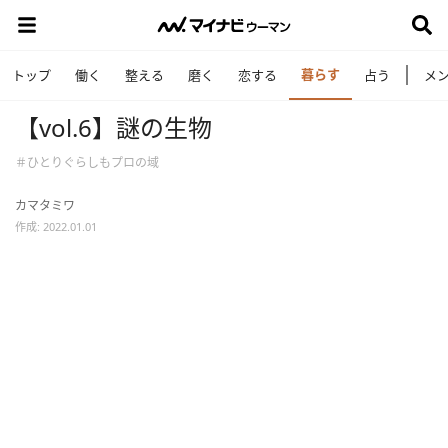
暮らす
トップ
働く
整える
磨く
恋する
占う
メ
【vol.6】謎の生物
＃ひとりぐらしもプロの域
カマタミワ
作成: 2022.01.01