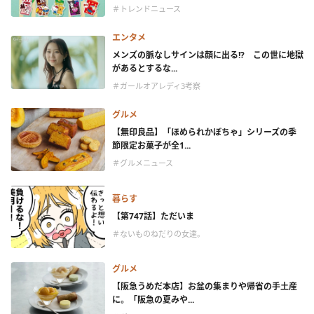
＃トレンドニュース
エンタメ
メンズの脈なしサインは顔に出る!? この世に地獄
があるとするな...
＃ガールオアレディ3考察
グルメ
【無印良品】「ほめられかぼちゃ」シリーズの季
節限定お菓子が全1...
＃グルメニュース
暮らす
【第747話】ただいま
＃ないものねだりの女達。
グルメ
【阪急うめだ本店】お盆の集まりや帰省の手土産
に。「阪急の夏みや...