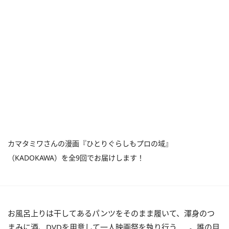
カマタミワさんの漫画『ひとりぐらしもプロの域』
（KADOKAWA）を全9回でお届けします！
お風呂上りは干してあるパンツをそのまま履いて、
渾身のつ
まみに酒、DVDを用意して一人映画祭を執り行う……。誰の目