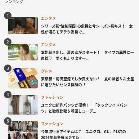
ランキング
エンタメ
シリーズ初“強制帰国”の危機と今シーズン初キス！ 女
性が沼るモテテク勃発で...
エンタメ
本能剥き出し、夏の恋がスタート！ タイプの異性に一
直線♡ 早くも走り出す一...
グルメ
東京駅・羽田空港でしか買えない！ 夏の帰省＆お土産
に選びたいセンス抜群の「...
ファッション
ユニクロ新作パンツが優秀！ 「タックワイドパン
ツ」と徹底比較＆着回しコーデ...
ファッション
今年流行るアイテムは？ ユニクロ、GU、PLSTの
2026年秋冬展示会で新...