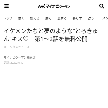
トップ
働く
整える
磨く
恋する
暮らす
占う
メ
イケメンたちと夢のような“とろきゅ
ん”キス♡ 第1～2話を無料公開
＃エンタメニュース
マイナビウーマン編集部
更新: 2022.10.17