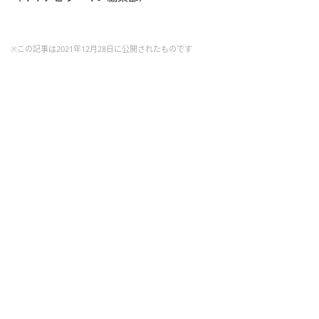
※この記事は2021年12月28日に公開されたものです