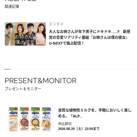
関連記事
エンタメ
大人なお姉さんが年下男子にドキドキ……!! 新感
覚の恋愛リアリティ番組『お姉さんは僕の彼女』
U-NEXTで独占配信！
PRESENT&MONITOR
プレゼント＆モニター
良質な植物性ミルクを、手軽においしく楽し
める。「ALP...
申込締切
2026.08.29（土）23:59まで