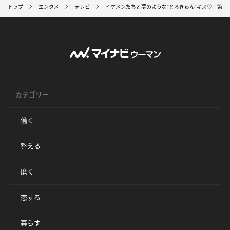
トップ
エンタメ
テレビ
イケメンたちと夢のような“とろきゅん”キス♡ 第1
カテゴリー
働く
整える
磨く
恋する
暮らす