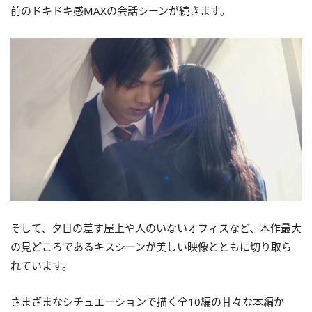
前のドキドキ感MAXの会話シーンが続きます。
そして、夕日の差す屋上や人のいないオフィスなど、本作最大
の見どころであるキスシーンが美しい映像とともに切り取ら
れています。
さまざまなシチュエーションで描く全10編の甘々な本編か