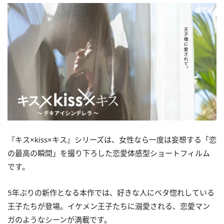
『キス×kiss×キス』シリーズは、女性なら一度は妄想する「恋
の最高の瞬間」を撮り下ろした恋愛体感型ショートフィルム
です。
5年ぶりの新作となる本作では、好きな人にベタ惚れしている
王子たちが登場。イケメン王子たちに溺愛される、恋愛マン
ガのようなシーンが満載です。