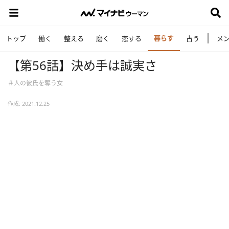
暮らす
トップ
働く
整える
磨く
恋する
占う
メ
【第56話】決め手は誠実さ
＃人の彼氏を奪う女
作成: 2021.12.25