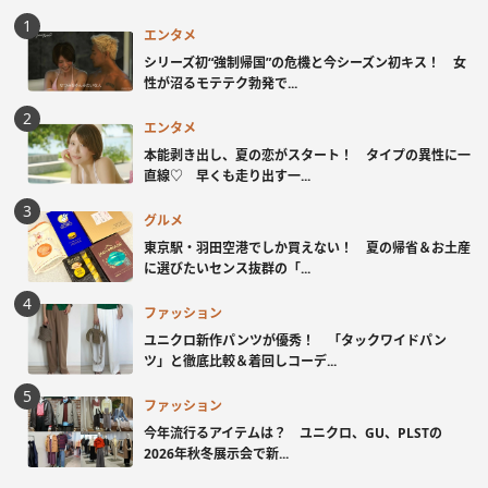
エンタメ
シリーズ初“強制帰国”の危機と今シーズン初キス！ 女
性が沼るモテテク勃発で...
エンタメ
本能剥き出し、夏の恋がスタート！ タイプの異性に一
直線♡ 早くも走り出す一...
グルメ
東京駅・羽田空港でしか買えない！ 夏の帰省＆お土産
に選びたいセンス抜群の「...
ファッション
ユニクロ新作パンツが優秀！ 「タックワイドパン
ツ」と徹底比較＆着回しコーデ...
ファッション
今年流行るアイテムは？ ユニクロ、GU、PLSTの
2026年秋冬展示会で新...