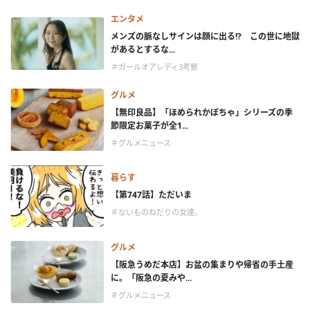
エンタメ
メンズの脈なしサインは顔に出る!? この世に地獄
があるとするな...
＃ガールオアレディ3考察
グルメ
【無印良品】「ほめられかぼちゃ」シリーズの季
節限定お菓子が全1...
＃グルメニュース
暮らす
【第747話】ただいま
＃ないものねだりの女達。
グルメ
【阪急うめだ本店】お盆の集まりや帰省の手土産
に。「阪急の夏みや...
＃グルメニュース