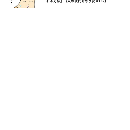
れる方法」【人の彼氏を奪う女 #132】