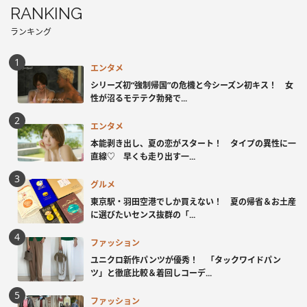
RANKING
ランキング
エンタメ
シリーズ初“強制帰国”の危機と今シーズン初キス！ 女
性が沼るモテテク勃発で...
エンタメ
本能剥き出し、夏の恋がスタート！ タイプの異性に一
直線♡ 早くも走り出す一...
グルメ
東京駅・羽田空港でしか買えない！ 夏の帰省＆お土産
に選びたいセンス抜群の「...
ファッション
ユニクロ新作パンツが優秀！ 「タックワイドパン
ツ」と徹底比較＆着回しコーデ...
ファッション