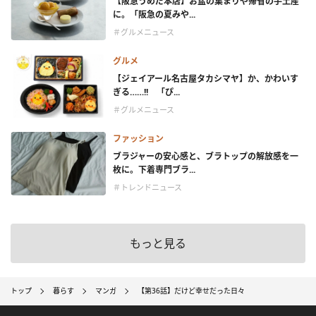
【阪急うめだ本店】お盆の集まりや帰省の手土産
に。「阪急の夏みや...
＃グルメニュース
グルメ
【ジェイアール名古屋タカシマヤ】か、かわいす
ぎる……!! 「ぴ...
＃グルメニュース
ファッション
ブラジャーの安心感と、ブラトップの解放感を一
枚に。下着専門ブラ...
＃トレンドニュース
もっと見る
トップ
暮らす
マンガ
【第36話】だけど幸せだった日々