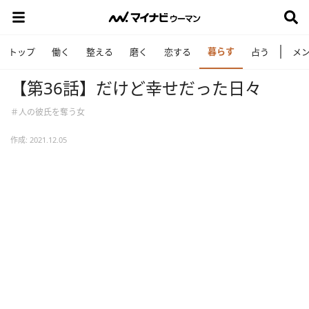
暮らす
トップ
働く
整える
磨く
恋する
占う
メ
【第36話】だけど幸せだった日々
＃人の彼氏を奪う女
作成: 2021.12.05