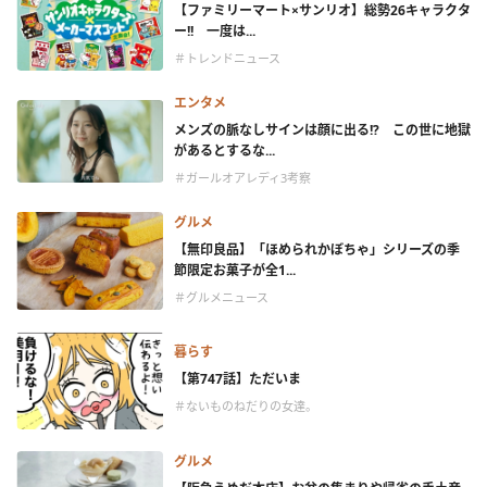
【ファミリーマート×サンリオ】総勢26キャラクタ
ー!! 一度は...
＃トレンドニュース
エンタメ
メンズの脈なしサインは顔に出る!? この世に地獄
があるとするな...
＃ガールオアレディ3考察
グルメ
【無印良品】「ほめられかぼちゃ」シリーズの季
節限定お菓子が全1...
＃グルメニュース
暮らす
【第747話】ただいま
＃ないものねだりの女達。
グルメ