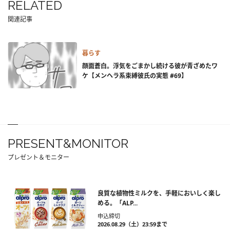
RELATED
関連記事
暮らす
顔面蒼白。浮気をごまかし続ける彼が青ざめたワ
ケ【メンヘラ系束縛彼氏の実態 #69】
PRESENT&MONITOR
プレゼント＆モニター
良質な植物性ミルクを、手軽においしく楽し
める。「ALP...
申込締切
2026.08.29（土）23:59まで