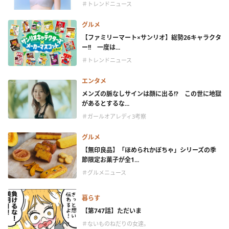
＃トレンドニュース
グルメ
【ファミリーマート×サンリオ】総勢26キャラクタ
ー!! 一度は...
＃トレンドニュース
エンタメ
メンズの脈なしサインは顔に出る!? この世に地獄
があるとするな...
＃ガールオアレディ3考察
グルメ
【無印良品】「ほめられかぼちゃ」シリーズの季
節限定お菓子が全1...
＃グルメニュース
暮らす
【第747話】ただいま
＃ないものねだりの女達。