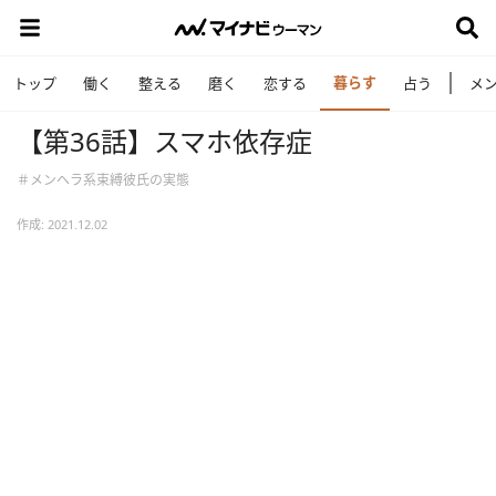
暮らす
トップ
働く
整える
磨く
恋する
占う
メ
【第36話】スマホ依存症
＃メンヘラ系束縛彼氏の実態
作成: 2021.12.02