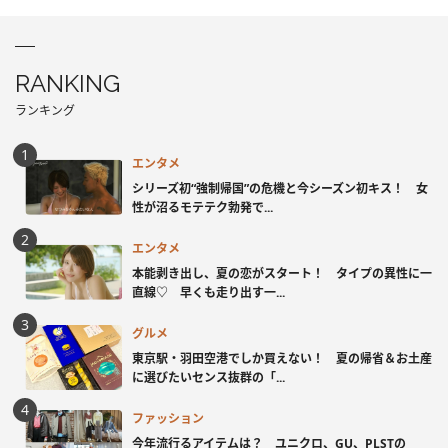
RANKING
ランキング
エンタメ
シリーズ初“強制帰国”の危機と今シーズン初キス！ 女
性が沼るモテテク勃発で...
エンタメ
本能剥き出し、夏の恋がスタート！ タイプの異性に一
直線♡ 早くも走り出す一...
グルメ
東京駅・羽田空港でしか買えない！ 夏の帰省＆お土産
に選びたいセンス抜群の「...
ファッション
今年流行るアイテムは？ ユニクロ、GU、PLSTの