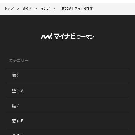
トップ
暮らす
マンガ
【第36話】スマホ依存症
カテゴリー
働く
整える
磨く
恋する