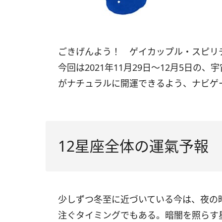
ごきげんよう！ ゲイカップル・スピ
今回は
2021
年
11
月
29
日〜
12
月
5
日の、宇
がナチュラルに開運できるよう、ナビゲ
12星座全体の運氣予報
少しずつ冬至に近づいている今は、夜の
注ぐタイミングでもある。暗闇を照らす