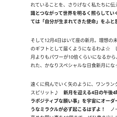
れていることを、さりげなく私たちに
識とつながって世界を明るく照らしてい
ては「自分が生まれてきた使命」をふと
そして
12
月
4
日はいて座の新月。理想の
のギフトとして届くようになるわよ☆ 
月よりもパワーが
10
倍くらいになるから
れた、かなりスペシャルな日食新月にな
遠くに飛んでいく矢のように、ワンラン
スピリット♪
新月を迎える4日の午後4
ラポジティブな願い事」を宇宙にオーダ
うなミラクルが必ず起こるはずよ！
ノー