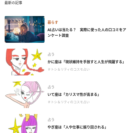
最新の記事
暮らす
AI占いは当たる？ 実際に使った人の口コミをア
ンケート調査
占う
かに座は「現状維持を手放すと人生が飛躍する」
＃トシ＆リティのコスモ占い
占う
いて座は「カリスマ性が高まる」
＃トシ＆リティのコスモ占い
占う
やぎ座は「人や仕事に振り回される」