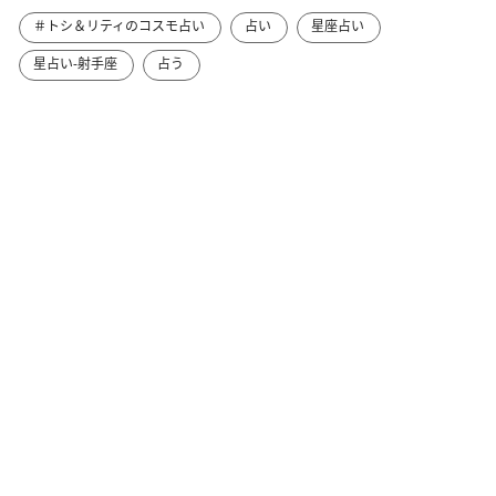
＃トシ＆リティのコスモ占い
占い
星座占い
星占い-射手座
占う