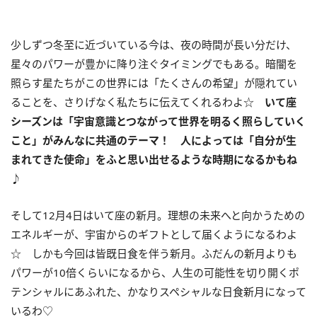
少しずつ冬至に近づいている今は、夜の時間が長い分だけ、
星々のパワーが豊かに降り注ぐタイミングでもある。暗闇を
照らす星たちがこの世界には「たくさんの希望」が隠れてい
ることを、さりげなく私たちに伝えてくれるわよ☆
いて座
シーズンは「宇宙意識とつながって世界を明るく照らしていく
こと」がみんなに共通のテーマ！ 人によっては「自分が生
まれてきた使命」をふと思い出せるような時期になるかもね
♪
そして
12
月
4
日はいて座の新月。理想の未来へと向かうための
エネルギーが、宇宙からのギフトとして届くようになるわよ
☆ しかも今回は皆既日食を伴う新月。ふだんの新月よりも
パワーが
10
倍くらいになるから、人生の可能性を切り開くポ
テンシャルにあふれた、かなりスペシャルな日食新月になって
いるわ♡