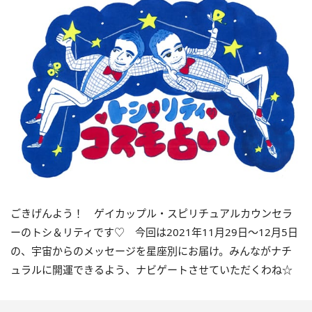
ごきげんよう！ ゲイカップル・スピリチュアルカウンセラ
ーのトシ＆リティです♡ 今回は
2021
年
11
月
29
日〜
12
月
5
日
の、宇宙からのメッセージを星座別にお届け。みんながナチ
ュラルに開運できるよう、ナビゲートさせていただくわね☆