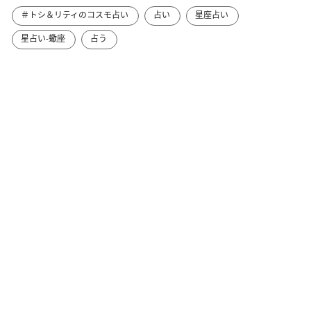
＃トシ＆リティのコスモ占い
占い
星座占い
星占い-蠍座
占う