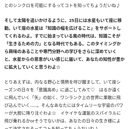
とのシンクロを可能にするってコトを知ってちょうだいね♪
そして太陽を追いかけるように、
25
日には水星もいて座に移
動。いて座の水星は「知識の幅を広げること」をサポートし
てくれるわよ。すでに始まっている風の時代は、知識こそが
「生きるための力」となる時代でもある。このタイミングか
ら興味のあることや専門分野への学びをさらに深めていく
と、水星からの恩恵がいい感じに届いて、あなたの知性が豊か
に拡大していくと思うわよ☆
とりあえずは、内なる野心と情熱を呼び醒まして、いて座シ
ーズンの日々を「意識高め」に過ごしてみて♡ はるか遠く
に飛んでいく「矢」の如く、ワンランク上の世界に果敢に飛
び込んでいく……。そんなあなたにはタイムリーな宇宙のパワ
ーが大胆に降り注ぐわよ☆ イケイケな運氣のスパイラルに
飛び乗れるか
or
そうでないかは、あなたの日々の生き様によ
って決定されるってコトを知ってちょうだいね♪