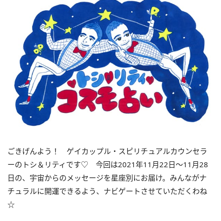
ごきげんよう！ ゲイカップル・スピリチュアルカウンセラ
ーのトシ＆リティです♡ 今回は
2021
年
11
月
22
日〜
11
月
28
日の、宇宙からのメッセージを星座別にお届け。みんながナ
チュラルに開運できるよう、ナビゲートさせていただくわね
☆