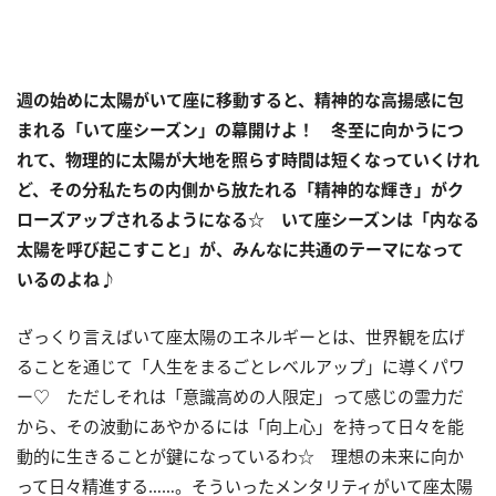
週の始めに太陽がいて座に移動すると、精神的な高揚感に包
まれる「いて座シーズン」の幕開けよ
！
冬至に向かうにつ
れて、物理的に太陽が大地を照らす時間は短くなっていくけれ
ど、その分私たちの内側から放たれる「精神的な輝き」がク
ローズアップされるようになる☆ いて座シーズンは「内なる
太陽を呼び起こすこと」が、みんなに共通のテーマになって
いるのよね♪
ざっくり言えばいて座太陽のエネルギーとは、世界観を広げ
ることを通じて「人生をまるごとレベルアップ」に導くパワ
ー♡ ただしそれは「意識高めの人限定」って感じの霊力だ
から、その波動にあやかるには「向上心」を持って日々を能
動的に生きることが鍵になっているわ☆ 理想の未来に向か
って日々精進する……。そういったメンタリティがいて座太陽