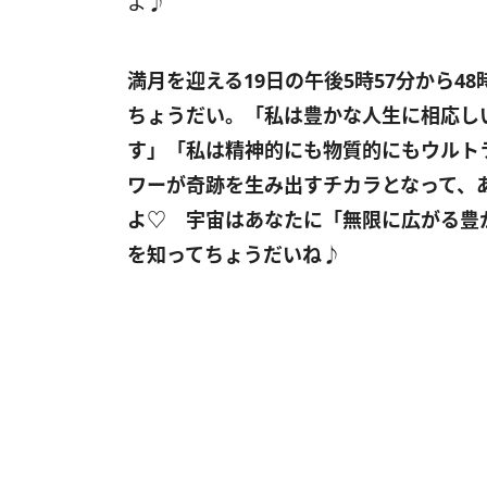
よ♪
満月を迎える
19
日の午後
5
時
57
分から
48
ちょうだい
。
「私は豊かな人生に相応し
す」「私は精神的にも物質的にもウルト
ワーが奇跡を生み出すチカラとなって、
よ
♡
宇宙はあなたに「無限に広がる豊か
を知ってちょうだいね♪