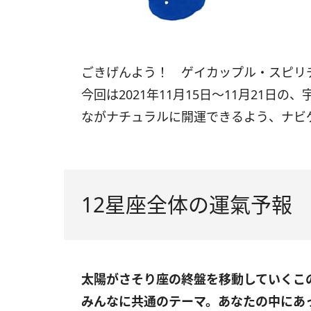
ごきげんよう！ ゲイカップル・スピ
今回は
2021
年
11
月
15
日〜
11
月
21
日の、
ながナチュラルに開運できるよう、ナビ
12星座全体の運氣予報
太陽がさそり座の終盤を移動していくこ
みんなに共通のテーマ。あなたの中にあ